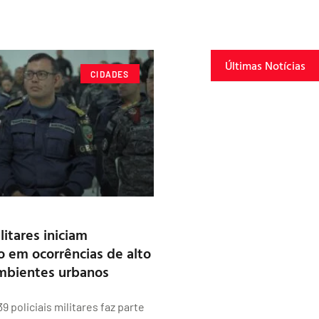
Últimas Notícias
CIDADES
ilitares iniciam
o em ocorrências de alto
mbientes urbanos
 policiais militares faz parte