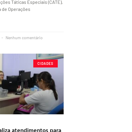
ções Táticas Especiais (CATE),
 de Operações
Nenhum comentário
CIDADES
liza atendimentos para