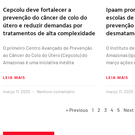
Cepcolu deve fortalecer a
Ipaam pro
prevenção do câncer de colo do
escolas de
útero e reduzir demandas por
prevenção
tratamentos de alta complexidade
desmatam
O primeiro Centro Avançado de Prevenção
O Instituto d
ao Câncer do Colo do Útero (Cepcolu) do
Amazonas (Ipa
Amazonas é uma iniciativa inédita
março ações 
LEIA MAIS
LEIA MAIS
março 11, 2025
Nenhum comentário
março 11, 2025
« Previous
1
2
3
4
5
Next