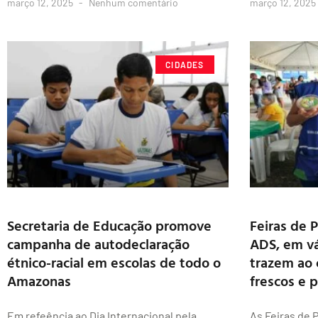
março 12, 2025
Nenhum comentário
março 12, 2025
CIDADES
Secretaria de Educação promove
Feiras de 
campanha de autodeclaração
ADS, em vá
étnico-racial em escolas de todo o
trazem ao
Amazonas
frescos e 
Em refeência ao Dia Internacional pela
As Feiras de 