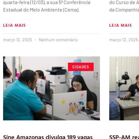
quarta-feira (12/03), a sua 5ª Conferência
do Curso de A
Estadual do Meio Ambiente (Cema).
da Companhia
LEIA MAIS
LEIA MAIS
março 12, 2025
Nenhum comentário
março 12, 2025
CIDADES
Sine Amazonas divulga 189 vagas
SSP-AM rea