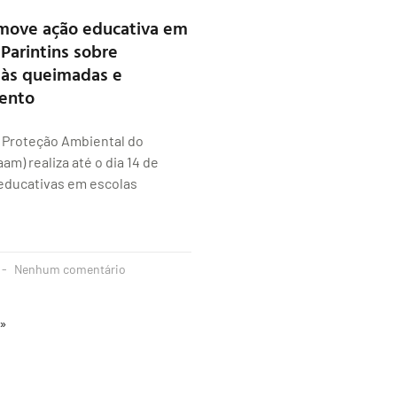
move ação educativa em
 Parintins sobre
 às queimadas e
ento
e Proteção Ambiental do
am) realiza até o dia 14 de
educativas em escolas
Nenhum comentário
 »