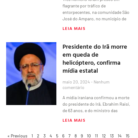
flagrante por tráfico de
entorpecentes, na comunidade São
José do Amparo, no município de
LEIA MAIS
Presidente do Irã morre
em queda de
helicóptero, confirma
mídia estatal
maio 20, 2024
Nenhum
comentário
A mídia iraniana confirmou a morte
do presidente do Irã, Ebrahim Raisi,
de 63 anos, e do ministro das
LEIA MAIS
« Previous
1
2
3
4
5
6
7
8
9
10
11
12
13
14
15