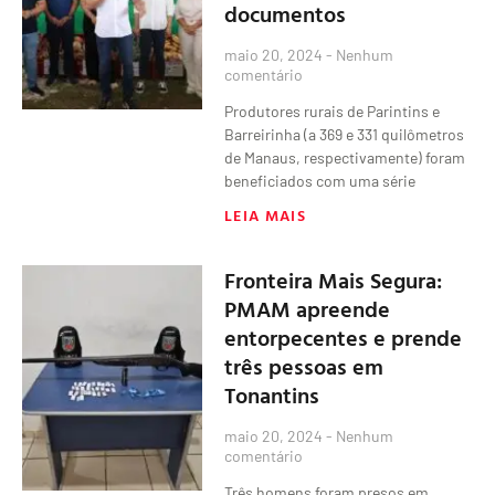
documentos
maio 20, 2024
Nenhum
comentário
Produtores rurais de Parintins e
Barreirinha (a 369 e 331 quilômetros
de Manaus, respectivamente) foram
beneficiados com uma série
LEIA MAIS
Fronteira Mais Segura:
PMAM apreende
entorpecentes e prende
três pessoas em
Tonantins
maio 20, 2024
Nenhum
comentário
Três homens foram presos em