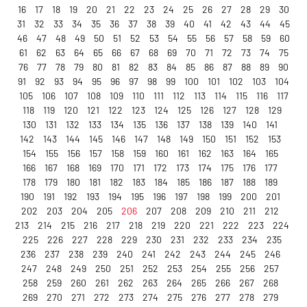
16
17
18
19
20
21
22
23
24
25
26
27
28
29
30
31
32
33
34
35
36
37
38
39
40
41
42
43
44
45
46
47
48
49
50
51
52
53
54
55
56
57
58
59
60
61
62
63
64
65
66
67
68
69
70
71
72
73
74
75
76
77
78
79
80
81
82
83
84
85
86
87
88
89
90
91
92
93
94
95
96
97
98
99
100
101
102
103
104
105
106
107
108
109
110
111
112
113
114
115
116
117
118
119
120
121
122
123
124
125
126
127
128
129
130
131
132
133
134
135
136
137
138
139
140
141
142
143
144
145
146
147
148
149
150
151
152
153
154
155
156
157
158
159
160
161
162
163
164
165
166
167
168
169
170
171
172
173
174
175
176
177
178
179
180
181
182
183
184
185
186
187
188
189
190
191
192
193
194
195
196
197
198
199
200
201
202
203
204
205
206
207
208
209
210
211
212
213
214
215
216
217
218
219
220
221
222
223
224
225
226
227
228
229
230
231
232
233
234
235
236
237
238
239
240
241
242
243
244
245
246
247
248
249
250
251
252
253
254
255
256
257
258
259
260
261
262
263
264
265
266
267
268
269
270
271
272
273
274
275
276
277
278
279