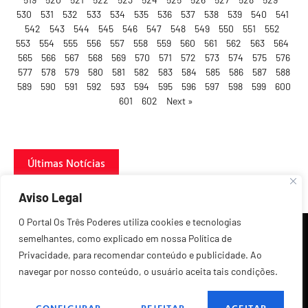
530
531
532
533
534
535
536
537
538
539
540
541
542
543
544
545
546
547
548
549
550
551
552
553
554
555
556
557
558
559
560
561
562
563
564
565
566
567
568
569
570
571
572
573
574
575
576
577
578
579
580
581
582
583
584
585
586
587
588
589
590
591
592
593
594
595
596
597
598
599
600
601
602
Next »
Últimas Notícias
Aviso Legal
O Portal Os Três Poderes utiliza cookies e tecnologias
semelhantes, como explicado em nossa Política de
Privacidade, para recomendar conteúdo e publicidade. Ao
navegar por nosso conteúdo, o usuário aceita tais condições.
©2026 Todos os Direitos Reservados.
CONFIGURAR
REJEITAR
ACEITAR