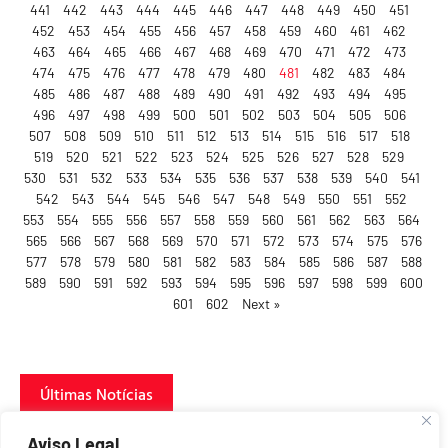
441
442
443
444
445
446
447
448
449
450
451
452
453
454
455
456
457
458
459
460
461
462
463
464
465
466
467
468
469
470
471
472
473
474
475
476
477
478
479
480
481
482
483
484
485
486
487
488
489
490
491
492
493
494
495
496
497
498
499
500
501
502
503
504
505
506
507
508
509
510
511
512
513
514
515
516
517
518
519
520
521
522
523
524
525
526
527
528
529
530
531
532
533
534
535
536
537
538
539
540
541
542
543
544
545
546
547
548
549
550
551
552
553
554
555
556
557
558
559
560
561
562
563
564
565
566
567
568
569
570
571
572
573
574
575
576
577
578
579
580
581
582
583
584
585
586
587
588
589
590
591
592
593
594
595
596
597
598
599
600
601
602
Next »
Últimas Notícias
Aviso Legal