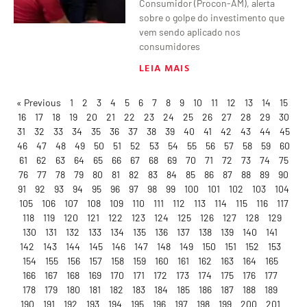
Consumidor (Procon-AM), alerta
sobre o golpe do investimento que
vem sendo aplicado nos
consumidores
LEIA MAIS
« Previous
1
2
3
4
5
6
7
8
9
10
11
12
13
14
15
16
17
18
19
20
21
22
23
24
25
26
27
28
29
30
31
32
33
34
35
36
37
38
39
40
41
42
43
44
45
46
47
48
49
50
51
52
53
54
55
56
57
58
59
60
61
62
63
64
65
66
67
68
69
70
71
72
73
74
75
76
77
78
79
80
81
82
83
84
85
86
87
88
89
90
91
92
93
94
95
96
97
98
99
100
101
102
103
104
105
106
107
108
109
110
111
112
113
114
115
116
117
118
119
120
121
122
123
124
125
126
127
128
129
130
131
132
133
134
135
136
137
138
139
140
141
142
143
144
145
146
147
148
149
150
151
152
153
154
155
156
157
158
159
160
161
162
163
164
165
166
167
168
169
170
171
172
173
174
175
176
177
178
179
180
181
182
183
184
185
186
187
188
189
190
191
192
193
194
195
196
197
198
199
200
201