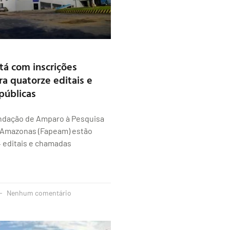
á com inscrições
ra quatorze editais e
públicas
undação de Amparo à Pesquisa
 Amazonas (Fapeam) estão
4 editais e chamadas
Nenhum comentário