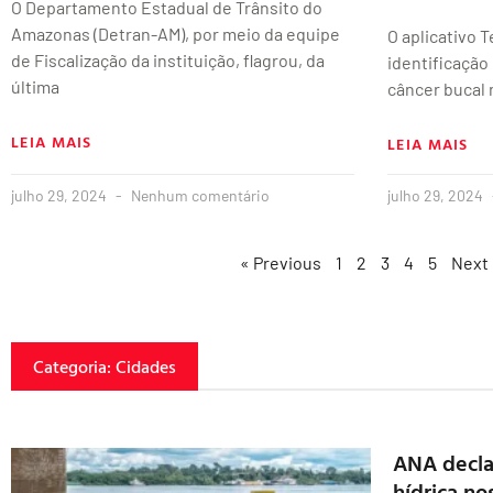
O Departamento Estadual de Trânsito do
Amazonas (Detran-AM), por meio da equipe
O aplicativo T
de Fiscalização da instituição, flagrou, da
identificação
última
câncer bucal
LEIA MAIS
LEIA MAIS
julho 29, 2024
Nenhum comentário
julho 29, 2024
« Previous
1
2
3
4
5
Next
Categoria: Cidades
ANA decla
hídrica no