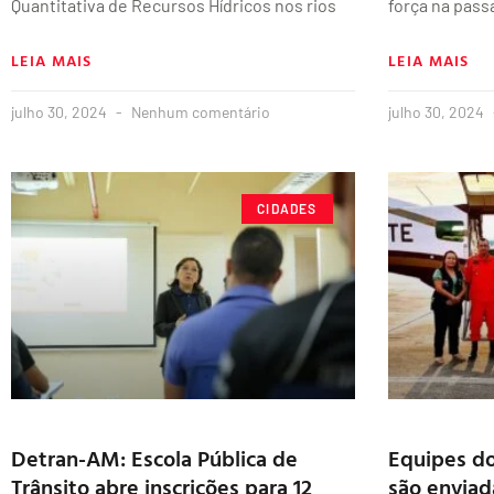
Quantitativa de Recursos Hídricos nos rios
força na pas
LEIA MAIS
LEIA MAIS
julho 30, 2024
Nenhum comentário
julho 30, 2024
CIDADES
Detran-AM: Escola Pública de
Equipes d
Trânsito abre inscrições para 12
são enviad