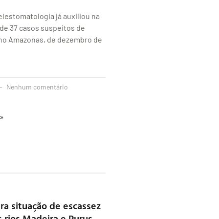
elestomatologia já auxiliou na
 de 37 casos suspeitos de
 no Amazonas, de dezembro de
Nenhum comentário
 »
ra situação de escassez
s rios Madeira e Purus