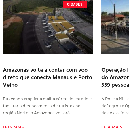
CIDADES
Amazonas volta a contar com voo
Operação I
direto que conecta Manaus e Porto
do Amazon
Velho
339 pessoa
Buscando ampliar a malha aérea do estado e
A Polícia Mil
facilitar o deslocamento de turistas na
deflagrou a 
região Norte, o Amazonas voltará
de sexta-feir
LEIA MAIS
LEIA MAIS