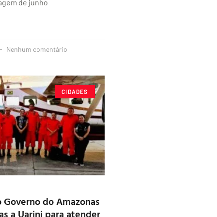
sagem de junho
Nenhum comentário
CIDADES
o Governo do Amazonas
as a Uarini para atender