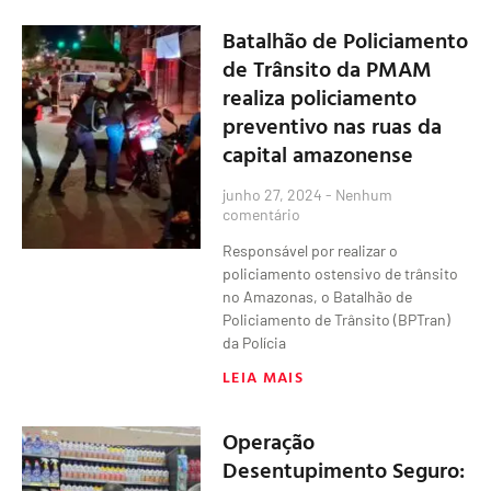
Batalhão de Policiamento
de Trânsito da PMAM
realiza policiamento
preventivo nas ruas da
capital amazonense
junho 27, 2024
Nenhum
comentário
Responsável por realizar o
policiamento ostensivo de trânsito
no Amazonas, o Batalhão de
Policiamento de Trânsito (BPTran)
da Polícia
LEIA MAIS
Operação
Desentupimento Seguro: