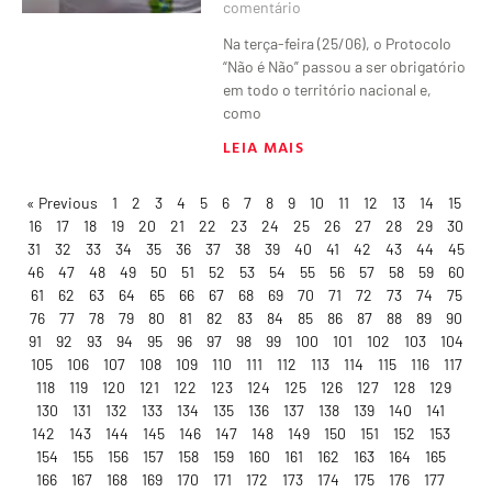
comentário
Na terça-feira (25/06), o Protocolo
“Não é Não” passou a ser obrigatório
em todo o território nacional e,
como
LEIA MAIS
« Previous
1
2
3
4
5
6
7
8
9
10
11
12
13
14
15
16
17
18
19
20
21
22
23
24
25
26
27
28
29
30
31
32
33
34
35
36
37
38
39
40
41
42
43
44
45
46
47
48
49
50
51
52
53
54
55
56
57
58
59
60
61
62
63
64
65
66
67
68
69
70
71
72
73
74
75
76
77
78
79
80
81
82
83
84
85
86
87
88
89
90
91
92
93
94
95
96
97
98
99
100
101
102
103
104
105
106
107
108
109
110
111
112
113
114
115
116
117
118
119
120
121
122
123
124
125
126
127
128
129
130
131
132
133
134
135
136
137
138
139
140
141
142
143
144
145
146
147
148
149
150
151
152
153
154
155
156
157
158
159
160
161
162
163
164
165
166
167
168
169
170
171
172
173
174
175
176
177