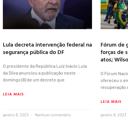
Lula decreta intervenção federal na
Fórum de 
segurança pública do DF
forças de 
atos; Wils
O presidente da República Luiz Inácio Lula
da Silva anunciou a publicação neste
O Fórum Naci
domingo (8) de um decreto que
ofereceu o env
recuperação 
LEIA MAIS
LEIA MAIS
janeiro 8, 2023
Nenhum comentário
janeiro 8, 2023