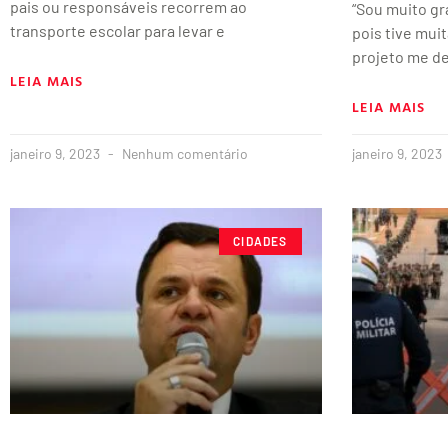
pais ou responsáveis recorrem ao
“Sou muito gr
transporte escolar para levar e
pois tive muit
projeto me d
LEIA MAIS
LEIA MAIS
janeiro 9, 2023
Nenhum comentário
janeiro 9, 2023
CIDADES