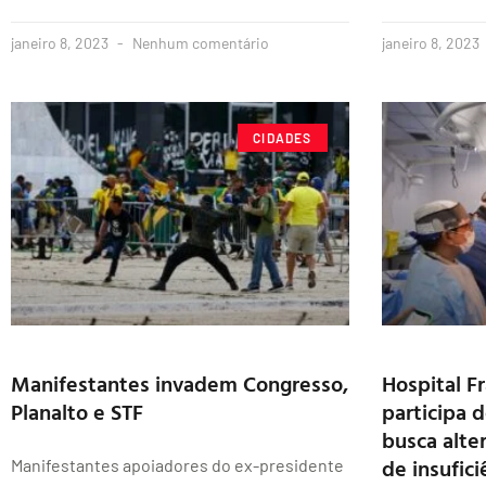
janeiro 8, 2023
Nenhum comentário
janeiro 8, 2023
CIDADES
Manifestantes invadem Congresso,
Hospital F
Planalto e STF
participa 
busca alte
de insufici
Manifestantes apoiadores do ex-presidente