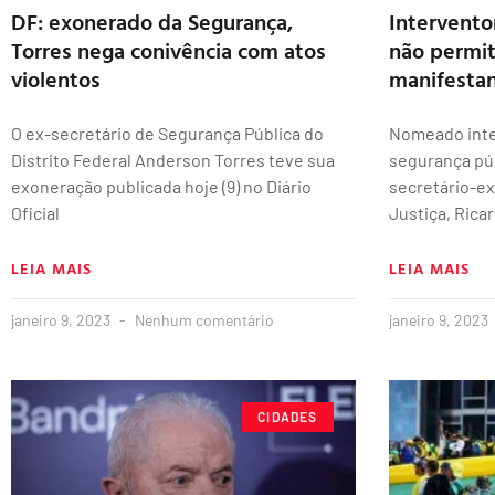
DF: exonerado da Segurança,
Intervento
Torres nega conivência com atos
não permit
violentos
manifesta
O ex-secretário de Segurança Pública do
Nomeado inter
Distrito Federal Anderson Torres teve sua
segurança púb
exoneração publicada hoje (9) no Diário
secretário-ex
Oficial
Justiça, Rica
LEIA MAIS
LEIA MAIS
janeiro 9, 2023
Nenhum comentário
janeiro 9, 2023
CIDADES