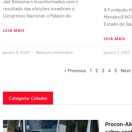
Jair Bolsonaro inconformados com o
resultado das eleições invadiram o
A Fundação H
Congresso Nacional, o Palácio do
Mendes (FHCF
Estado de Saú
LEIA MAIS
LEIA MAIS
janeiro 8, 2023
Nenhum comentário
janeiro 7, 2023
« Previous
1
2
3
4
5
Next
Categoria: Cidades
Procon-AM
sobre con