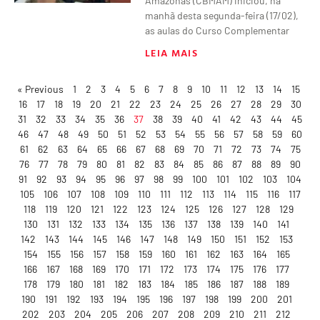
Amazonas (CBMAM) iniciou, na
manhã desta segunda-feira (17/02),
as aulas do Curso Complementar
LEIA MAIS
« Previous
1
2
3
4
5
6
7
8
9
10
11
12
13
14
15
16
17
18
19
20
21
22
23
24
25
26
27
28
29
30
31
32
33
34
35
36
37
38
39
40
41
42
43
44
45
46
47
48
49
50
51
52
53
54
55
56
57
58
59
60
61
62
63
64
65
66
67
68
69
70
71
72
73
74
75
76
77
78
79
80
81
82
83
84
85
86
87
88
89
90
91
92
93
94
95
96
97
98
99
100
101
102
103
104
105
106
107
108
109
110
111
112
113
114
115
116
117
118
119
120
121
122
123
124
125
126
127
128
129
130
131
132
133
134
135
136
137
138
139
140
141
142
143
144
145
146
147
148
149
150
151
152
153
154
155
156
157
158
159
160
161
162
163
164
165
166
167
168
169
170
171
172
173
174
175
176
177
178
179
180
181
182
183
184
185
186
187
188
189
190
191
192
193
194
195
196
197
198
199
200
201
202
203
204
205
206
207
208
209
210
211
212