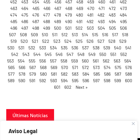
452
453
454
455
456
457
458
459
460
461
462
463
464
465
466
467
468
469
470
471
472
473
474
475
476
477
478
479
480
481
482
483
484
485
486
487
488
489
490
491
492
493
494
495
496
497
498
499
500
501
502
503
504
505
506
507
508
509
510
511
512
513
514
515
516
517
518
519
520
521
522
523
524
525
526
527
528
529
530
531
532
533
534
535
536
537
538
539
540
541
542
543
544
545
546
547
548
549
550
551
552
553
554
555
556
557
558
559
560
561
562
563
564
565
566
567
568
569
570
571
572
573
574
575
576
577
578
579
580
581
582
583
584
585
586
587
588
589
590
591
592
593
594
595
596
597
598
599
600
601
602
Next »
Últimas Notícias
Aviso Legal