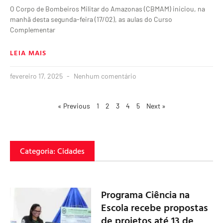
O Corpo de Bombeiros Militar do Amazonas (CBMAM) iniciou, na
manhã desta segunda-feira (17/02), as aulas do Curso
Complementar
LEIA MAIS
fevereiro 17, 2025
Nenhum comentário
« Previous
1
2
3
4
5
Next »
Categoria: Cidades
Programa Ciência na
Escola recebe propostas
de projetos até 13 de