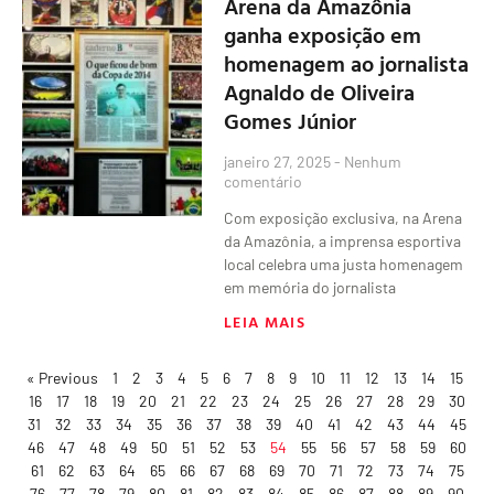
Arena da Amazônia
ganha exposição em
homenagem ao jornalista
Agnaldo de Oliveira
Gomes Júnior
janeiro 27, 2025
Nenhum
comentário
Com exposição exclusiva, na Arena
da Amazônia, a imprensa esportiva
local celebra uma justa homenagem
em memória do jornalista
LEIA MAIS
« Previous
1
2
3
4
5
6
7
8
9
10
11
12
13
14
15
16
17
18
19
20
21
22
23
24
25
26
27
28
29
30
31
32
33
34
35
36
37
38
39
40
41
42
43
44
45
46
47
48
49
50
51
52
53
54
55
56
57
58
59
60
61
62
63
64
65
66
67
68
69
70
71
72
73
74
75
76
77
78
79
80
81
82
83
84
85
86
87
88
89
90