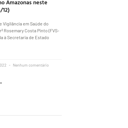
 no Amazonas neste
/12)
e Vigilância em Saúde do
rª Rosemary Costa Pinto (FVS-
da à Secretaria de Estado
2022
Nenhum comentário
 »