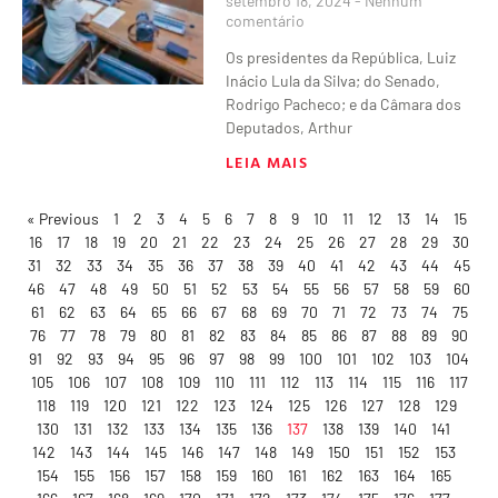
setembro 18, 2024
Nenhum
comentário
Os presidentes da República, Luiz
Inácio Lula da Silva; do Senado,
Rodrigo Pacheco; e da Câmara dos
Deputados, Arthur
LEIA MAIS
« Previous
1
2
3
4
5
6
7
8
9
10
11
12
13
14
15
16
17
18
19
20
21
22
23
24
25
26
27
28
29
30
31
32
33
34
35
36
37
38
39
40
41
42
43
44
45
46
47
48
49
50
51
52
53
54
55
56
57
58
59
60
61
62
63
64
65
66
67
68
69
70
71
72
73
74
75
76
77
78
79
80
81
82
83
84
85
86
87
88
89
90
91
92
93
94
95
96
97
98
99
100
101
102
103
104
105
106
107
108
109
110
111
112
113
114
115
116
117
118
119
120
121
122
123
124
125
126
127
128
129
130
131
132
133
134
135
136
137
138
139
140
141
142
143
144
145
146
147
148
149
150
151
152
153
154
155
156
157
158
159
160
161
162
163
164
165