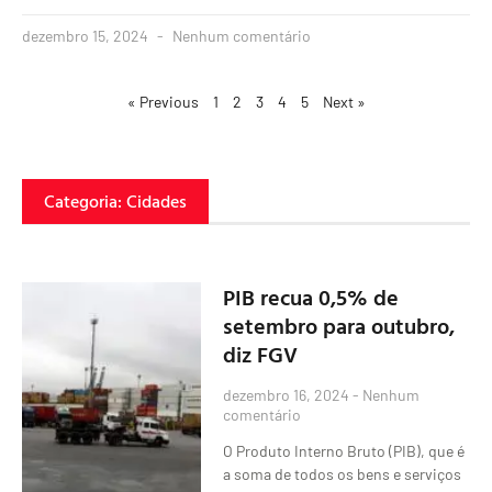
dezembro 15, 2024
Nenhum comentário
« Previous
1
2
3
4
5
Next »
Categoria: Cidades
PIB recua 0,5% de
setembro para outubro,
diz FGV
dezembro 16, 2024
Nenhum
comentário
O Produto Interno Bruto (PIB), que é
a soma de todos os bens e serviços