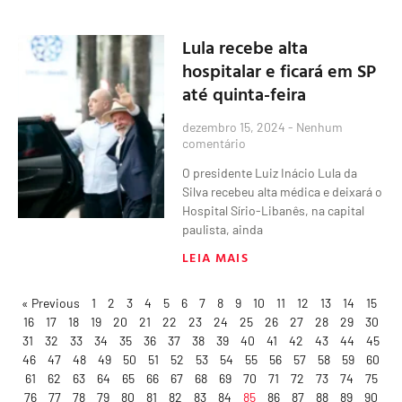
Lula recebe alta
hospitalar e ficará em SP
até quinta-feira
dezembro 15, 2024
Nenhum
comentário
O presidente Luiz Inácio Lula da
Silva recebeu alta médica e deixará o
Hospital Sírio-Libanês, na capital
paulista, ainda
LEIA MAIS
« Previous
1
2
3
4
5
6
7
8
9
10
11
12
13
14
15
16
17
18
19
20
21
22
23
24
25
26
27
28
29
30
31
32
33
34
35
36
37
38
39
40
41
42
43
44
45
46
47
48
49
50
51
52
53
54
55
56
57
58
59
60
61
62
63
64
65
66
67
68
69
70
71
72
73
74
75
76
77
78
79
80
81
82
83
84
85
86
87
88
89
90