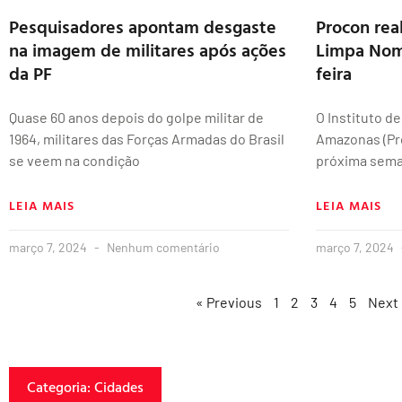
Pesquisadores apontam desgaste
Procon real
na imagem de militares após ações
Limpa Nome
da PF
feira
Quase 60 anos depois do golpe militar de
O Instituto d
1964, militares das Forças Armadas do Brasil
Amazonas (Pro
se veem na condição
próxima seman
LEIA MAIS
LEIA MAIS
março 7, 2024
Nenhum comentário
março 7, 2024
« Previous
1
2
3
4
5
Next
Categoria: Cidades