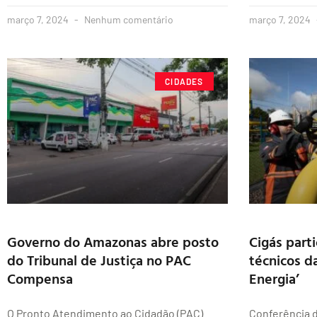
março 7, 2024
Nenhum comentário
março 7, 2024
CIDADES
Governo do Amazonas abre posto
Cigás part
do Tribunal de Justiça no PAC
técnicos d
Compensa
Energia’
O Pronto Atendimento ao Cidadão (PAC)
Conferência d