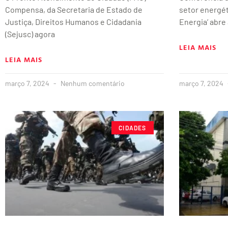
Compensa, da Secretaria de Estado de
setor energét
Justiça, Direitos Humanos e Cidadania
Energia’ abre
(Sejusc) agora
LEIA MAIS
LEIA MAIS
março 7, 2024
Nenhum comentário
março 7, 2024
CIDADES