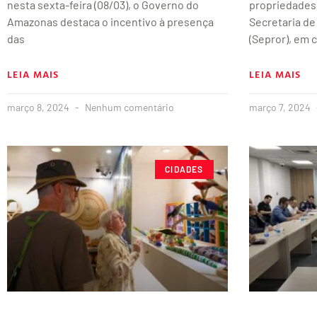
nesta sexta-feira (08/03), o Governo do
propriedades 
Amazonas destaca o incentivo à presença
Secretaria de
das
(Sepror), em 
LEIA MAIS
LEIA MAIS
março 8, 2024
Nenhum comentário
março 7, 2024
CIDADES