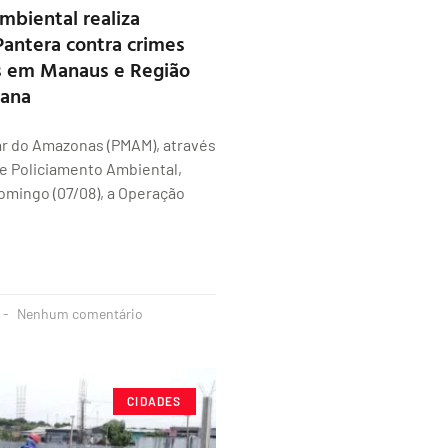
mbiental realiza
antera contra crimes
s em Manaus e Região
tana
itar do Amazonas (PMAM), através
e Policiamento Ambiental,
domingo (07/08), a Operação
Nenhum comentário
CIDADES