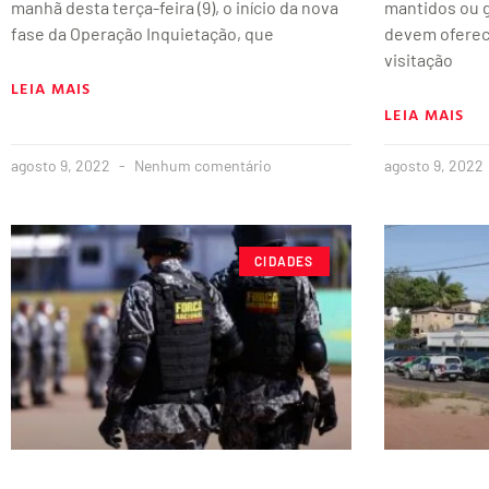
manhã desta terça-feira (9), o início da nova
mantidos ou g
fase da Operação Inquietação, que
devem oferec
visitação
LEIA MAIS
LEIA MAIS
agosto 9, 2022
Nenhum comentário
agosto 9, 2022
CIDADES