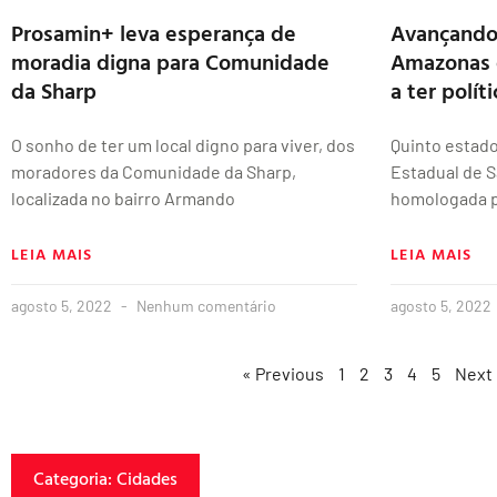
Prosamin+ leva esperança de
Avançando 
moradia digna para Comunidade
Amazonas é
da Sharp
a ter polí
O sonho de ter um local digno para viver, dos
Quinto estado 
moradores da Comunidade da Sharp,
Estadual de S
localizada no bairro Armando
homologada p
LEIA MAIS
LEIA MAIS
agosto 5, 2022
Nenhum comentário
agosto 5, 2022
« Previous
1
2
3
4
5
Next
Categoria: Cidades