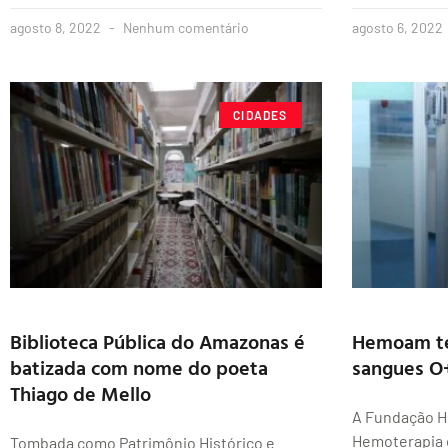
agosto 8, 2022
Nenhum comentário
agosto 6, 2022
CIDADES
Biblioteca Pública do Amazonas é
Hemoam te
batizada com nome do poeta
sangues O
Thiago de Mello
A Fundação H
Hemoterapia 
Tombada como Patrimônio Histórico e