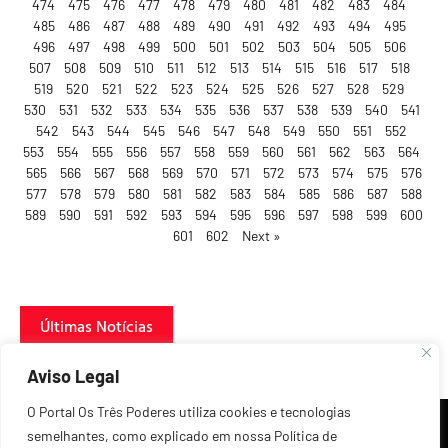
474
475
476
477
478
479
480
481
482
483
484
485
486
487
488
489
490
491
492
493
494
495
496
497
498
499
500
501
502
503
504
505
506
507
508
509
510
511
512
513
514
515
516
517
518
519
520
521
522
523
524
525
526
527
528
529
530
531
532
533
534
535
536
537
538
539
540
541
542
543
544
545
546
547
548
549
550
551
552
553
554
555
556
557
558
559
560
561
562
563
564
565
566
567
568
569
570
571
572
573
574
575
576
577
578
579
580
581
582
583
584
585
586
587
588
589
590
591
592
593
594
595
596
597
598
599
600
601
602
Next »
Últimas Notícias
Aviso Legal
O Portal Os Três Poderes utiliza cookies e tecnologias
semelhantes, como explicado em nossa Política de