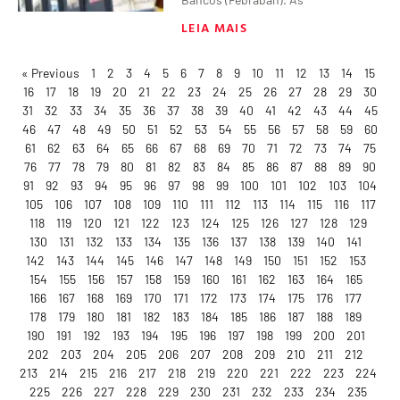
LEIA MAIS
« Previous
1
2
3
4
5
6
7
8
9
10
11
12
13
14
15
16
17
18
19
20
21
22
23
24
25
26
27
28
29
30
31
32
33
34
35
36
37
38
39
40
41
42
43
44
45
46
47
48
49
50
51
52
53
54
55
56
57
58
59
60
61
62
63
64
65
66
67
68
69
70
71
72
73
74
75
76
77
78
79
80
81
82
83
84
85
86
87
88
89
90
91
92
93
94
95
96
97
98
99
100
101
102
103
104
105
106
107
108
109
110
111
112
113
114
115
116
117
118
119
120
121
122
123
124
125
126
127
128
129
130
131
132
133
134
135
136
137
138
139
140
141
142
143
144
145
146
147
148
149
150
151
152
153
154
155
156
157
158
159
160
161
162
163
164
165
166
167
168
169
170
171
172
173
174
175
176
177
178
179
180
181
182
183
184
185
186
187
188
189
190
191
192
193
194
195
196
197
198
199
200
201
202
203
204
205
206
207
208
209
210
211
212
213
214
215
216
217
218
219
220
221
222
223
224
225
226
227
228
229
230
231
232
233
234
235