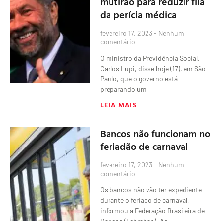
mutirão para reduzir fila
da perícia médica
fevereiro 17, 2023
Nenhum
comentário
O ministro da Previdência Social,
Carlos Lupi, disse hoje (17), em São
Paulo, que o governo está
preparando um
LEIA MAIS
Bancos não funcionam no
feriadão de carnaval
fevereiro 17, 2023
Nenhum
comentário
Os bancos não vão ter expediente
durante o feriado de carnaval,
informou a Federação Brasileira de
Bancos (Febraban). As