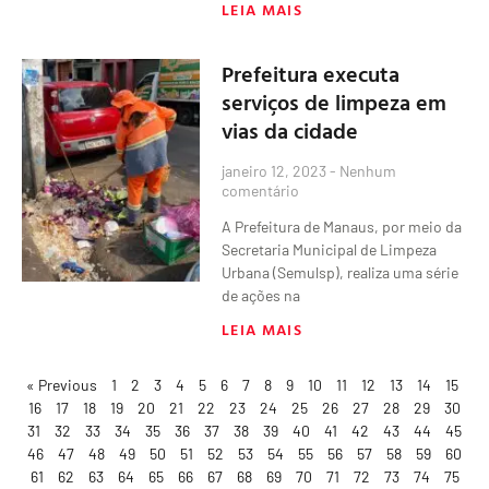
LEIA MAIS
Prefeitura executa
serviços de limpeza em
vias da cidade
janeiro 12, 2023
Nenhum
comentário
A Prefeitura de Manaus, por meio da
Secretaria Municipal de Limpeza
Urbana (Semulsp), realiza uma série
de ações na
LEIA MAIS
« Previous
1
2
3
4
5
6
7
8
9
10
11
12
13
14
15
16
17
18
19
20
21
22
23
24
25
26
27
28
29
30
31
32
33
34
35
36
37
38
39
40
41
42
43
44
45
46
47
48
49
50
51
52
53
54
55
56
57
58
59
60
61
62
63
64
65
66
67
68
69
70
71
72
73
74
75