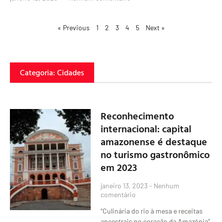
« Previous
1
2
3
4
5
Next »
Categoria: Cidades
Reconhecimento
internacional: capital
amazonense é destaque
no turismo gastronômico
em 2023
janeiro 13, 2023
Nenhum
comentário
“Culinária do rio à mesa e receitas
ancestrais no coração da Amazônia”