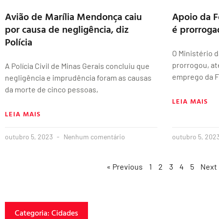
Avião de Marília Mendonça caiu
Apoio da F
por causa de negligência, diz
é prorroga
Polícia
O Ministério 
prorrogou, até
A Polícia Civil de Minas Gerais concluiu que
emprego da F
negligência e imprudência foram as causas
da morte de cinco pessoas,
LEIA MAIS
LEIA MAIS
outubro 5, 2023
Nenhum comentário
outubro 5, 202
« Previous
1
2
3
4
5
Next
Categoria: Cidades