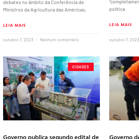
“completamen
debates no âmbito da Conferência de
política
Ministros da Agricultura das Américas,
LEIA MAIS
LEIA MAIS
outubro 7, 2023
Nenhum comentário
outubro 7, 202
CIDADES
Governo publica segundo edital de
Governo d