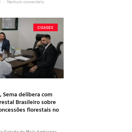
3
Nenhum comentário
CIDADES
a, Sema delibera com
restal Brasileiro sobre
oncessões florestais no
de Estado de Meio Ambiente,