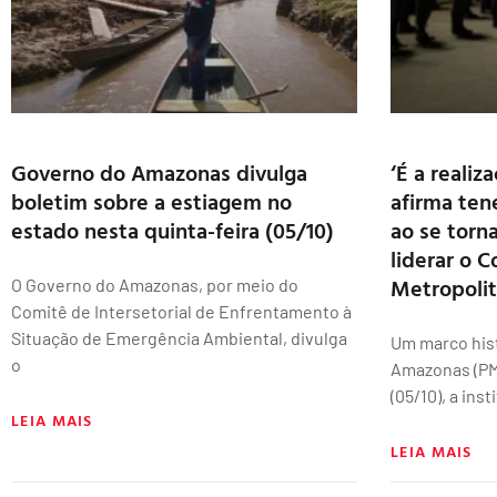
Governo do Amazonas divulga
‘É a realiz
boletim sobre a estiagem no
afirma ten
estado nesta quinta-feira (05/10)
ao se torn
liderar o 
Metropoli
O Governo do Amazonas, por meio do
Comitê de Intersetorial de Enfrentamento à
Situação de Emergência Ambiental, divulga
Um marco histó
o
Amazonas (PMA
(05/10), a inst
LEIA MAIS
LEIA MAIS