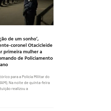
ação de um sonho’,
ente-coronel Otacicleide
ar primeira mulher a
Comando de Policiamento
tano
rico para a Polícia Militar do
M). Na noite de quinta-feira
ituição realizou a