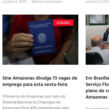
outubro 6, 2023
Nenhum comentário
outubro 6, 202
CIDADES
Sine Amazonas divulga 73 vagas de
Em Brasíli
emprego para esta sexta-feira
Serviço Flo
plano de c
Amazonas
O Governo do Amazonas, por meio do
Sistema Nacional de Empregos do
Amazonas (Sine/AM), administrado pela
O secretário 