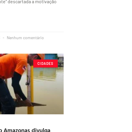
te” descartada a motivação
3
Nenhum comentário
CIDADES
o Amazonas divulga