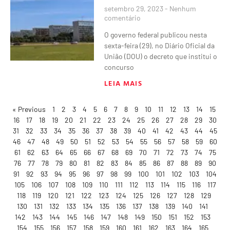
setembro 29, 2023
Nenhum
comentário
O governo federal publicou nesta
sexta-feira (29), no Diário Oficial da
União (DOU) o decreto que institui o
concurso
LEIA MAIS
« Previous
1
2
3
4
5
6
7
8
9
10
11
12
13
14
15
16
17
18
19
20
21
22
23
24
25
26
27
28
29
30
31
32
33
34
35
36
37
38
39
40
41
42
43
44
45
46
47
48
49
50
51
52
53
54
55
56
57
58
59
60
61
62
63
64
65
66
67
68
69
70
71
72
73
74
75
76
77
78
79
80
81
82
83
84
85
86
87
88
89
90
91
92
93
94
95
96
97
98
99
100
101
102
103
104
105
106
107
108
109
110
111
112
113
114
115
116
117
118
119
120
121
122
123
124
125
126
127
128
129
130
131
132
133
134
135
136
137
138
139
140
141
142
143
144
145
146
147
148
149
150
151
152
153
154
155
156
157
158
159
160
161
162
163
164
165