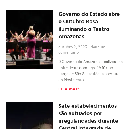
Governo do Estado abre
o Outubro Rosa
iluminando o Teatro
Amazonas
outubro 2, 2023
Nenhum
comentário
O Governo do Amazonas realizou, na
noite deste domingo (1º/10), no
Largo de São Sebastião, a abertura
do Movimento
LEIA MAIS
Sete estabelecimentos
são autuados por
irregularidades durante
Central Integrada de