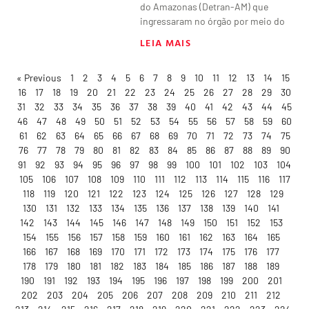
do Amazonas (Detran-AM) que
ingressaram no órgão por meio do
LEIA MAIS
« Previous
1
2
3
4
5
6
7
8
9
10
11
12
13
14
15
16
17
18
19
20
21
22
23
24
25
26
27
28
29
30
31
32
33
34
35
36
37
38
39
40
41
42
43
44
45
46
47
48
49
50
51
52
53
54
55
56
57
58
59
60
61
62
63
64
65
66
67
68
69
70
71
72
73
74
75
76
77
78
79
80
81
82
83
84
85
86
87
88
89
90
91
92
93
94
95
96
97
98
99
100
101
102
103
104
105
106
107
108
109
110
111
112
113
114
115
116
117
118
119
120
121
122
123
124
125
126
127
128
129
130
131
132
133
134
135
136
137
138
139
140
141
142
143
144
145
146
147
148
149
150
151
152
153
154
155
156
157
158
159
160
161
162
163
164
165
166
167
168
169
170
171
172
173
174
175
176
177
178
179
180
181
182
183
184
185
186
187
188
189
190
191
192
193
194
195
196
197
198
199
200
201
202
203
204
205
206
207
208
209
210
211
212