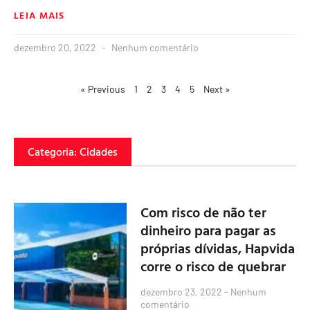
LEIA MAIS
dezembro 20, 2022
Nenhum comentário
« Previous
1
2
3
4
5
Next »
Categoria: Cidades
Com risco de não ter
dinheiro para pagar as
próprias dívidas, Hapvida
corre o risco de quebrar
dezembro 23, 2022
Nenhum
comentário