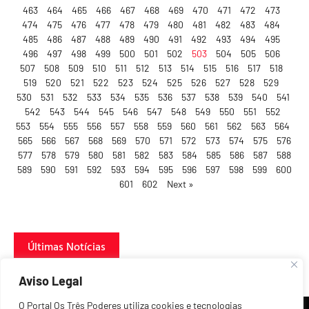
463
464
465
466
467
468
469
470
471
472
473
474
475
476
477
478
479
480
481
482
483
484
485
486
487
488
489
490
491
492
493
494
495
496
497
498
499
500
501
502
503
504
505
506
507
508
509
510
511
512
513
514
515
516
517
518
519
520
521
522
523
524
525
526
527
528
529
530
531
532
533
534
535
536
537
538
539
540
541
542
543
544
545
546
547
548
549
550
551
552
553
554
555
556
557
558
559
560
561
562
563
564
565
566
567
568
569
570
571
572
573
574
575
576
577
578
579
580
581
582
583
584
585
586
587
588
589
590
591
592
593
594
595
596
597
598
599
600
601
602
Next »
Últimas Notícias
Aviso Legal
O Portal Os Três Poderes utiliza cookies e tecnologias