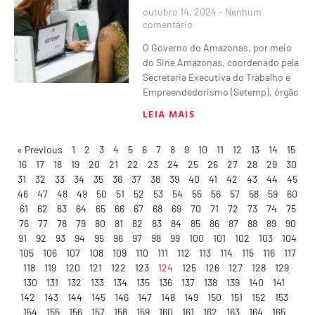
outubro 14, 2024
Nenhum
comentário
O Governo do Amazonas, por meio
do Sine Amazonas, coordenado pela
Secretaria Executiva do Trabalho e
Empreendedorismo (Setemp), órgão
LEIA MAIS
« Previous
1
2
3
4
5
6
7
8
9
10
11
12
13
14
15
16
17
18
19
20
21
22
23
24
25
26
27
28
29
30
31
32
33
34
35
36
37
38
39
40
41
42
43
44
45
46
47
48
49
50
51
52
53
54
55
56
57
58
59
60
61
62
63
64
65
66
67
68
69
70
71
72
73
74
75
76
77
78
79
80
81
82
83
84
85
86
87
88
89
90
91
92
93
94
95
96
97
98
99
100
101
102
103
104
105
106
107
108
109
110
111
112
113
114
115
116
117
118
119
120
121
122
123
124
125
126
127
128
129
130
131
132
133
134
135
136
137
138
139
140
141
142
143
144
145
146
147
148
149
150
151
152
153
154
155
156
157
158
159
160
161
162
163
164
165