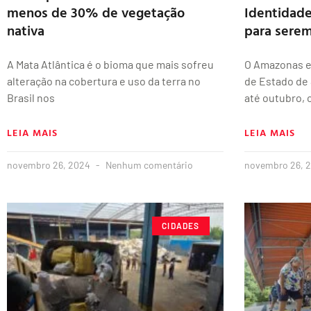
menos de 30% de vegetação
Identidad
nativa
para serem
A Mata Atlântica é o bioma que mais sofreu
O Amazonas em
alteração na cobertura e uso da terra no
de Estado de 
Brasil nos
até outubro, 
LEIA MAIS
LEIA MAIS
novembro 26, 2024
Nenhum comentário
novembro 26, 
CIDADES