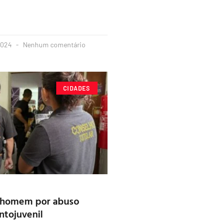
2024
Nenhum comentário
CIDADES
 homem por abuso
ntojuvenil