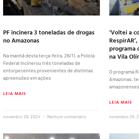
PF incinera 3 toneladas de drogas
‘Voltei a c
no Amazonas
RespirAR’,
programa q
na Vila Ol
Na manhã desta terça-feira, 26/11, a Polícia
Federal incinerou três toneladas de
entorpecentes provenientes de distintas
O programa R
apreensões em ações
Amazonas, te
amazonenses 
LEIA MAIS
LEIA MAIS
novembro 26, 2024
Nenhum comentário
novembro 26, 