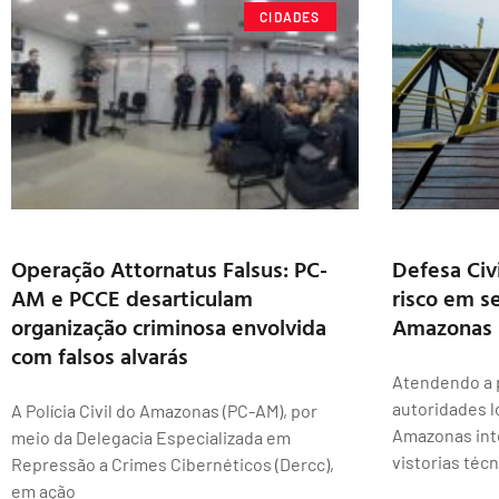
CIDADES
Operação Attornatus Falsus: PC-
Defesa Civ
AM e PCCE desarticulam
risco em s
organização criminosa envolvida
Amazonas
com falsos alvarás
Atendendo a p
autoridades lo
A Polícia Civil do Amazonas (PC-AM), por
Amazonas int
meio da Delegacia Especializada em
vistorias téc
Repressão a Crimes Cibernéticos (Dercc),
em ação