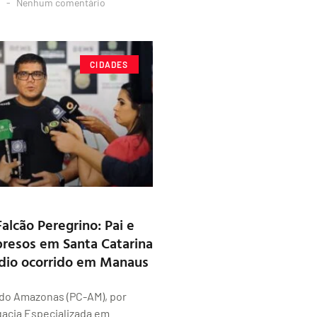
4
Nenhum comentário
CIDADES
alcão Peregrino: Pai e
 presos em Santa Catarina
dio ocorrido em Manaus
il do Amazonas (PC-AM), por
acia Especializada em