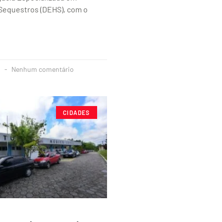
Sequestros (DEHS), com o
4
Nenhum comentário
CIDADES