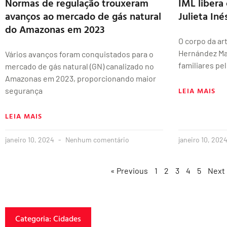
Normas de regulação trouxeram
IML libera
avanços ao mercado de gás natural
Julieta In
do Amazonas em 2023
O corpo da ar
Hernández Mar
Vários avanços foram conquistados para o
familiares pel
mercado de gás natural (GN) canalizado no
Amazonas em 2023, proporcionando maior
LEIA MAIS
segurança
LEIA MAIS
janeiro 10, 2024
Nenhum comentário
janeiro 10, 202
« Previous
1
2
3
4
5
Next
Categoria: Cidades