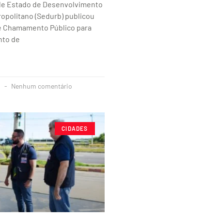
 de Estado de Desenvolvimento
opolitano (Sedurb) publicou
de Chamamento Público para
nto de
4
Nenhum comentário
CIDADES