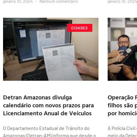
janeiro 10, 2024
Nenhum comentário
janeiro 10, 202
CIDADES
Detran Amazonas divulga
Operação F
calendário com novos prazos para
filhos são
Licenciamento Anual de Veículos
por homicí
O Departamento Estadual de Trânsito do
A Polícia Civ
Amazonas (Detran-AM) informa que desde o
meio da Deleg