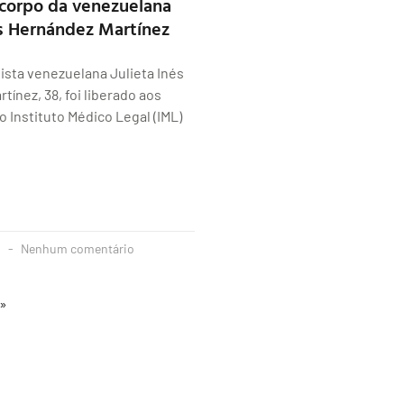
 corpo da venezuelana
és Hernández Martínez
tista venezuelana Julieta Inés
tínez, 38, foi liberado aos
o Instituto Médico Legal (IML)
4
Nenhum comentário
 »