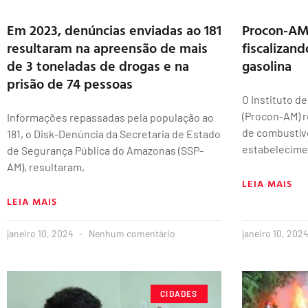
Em 2023, denúncias enviadas ao 181
Procon-AM 
resultaram na apreensão de mais
fiscalizan
de 3 toneladas de drogas e na
gasolina
prisão de 74 pessoas
O Instituto d
(Procon-AM) r
Informações repassadas pela população ao
de combustív
181, o Disk-Denúncia da Secretaria de Estado
estabelecime
de Segurança Pública do Amazonas (SSP-
AM), resultaram,
LEIA MAIS
LEIA MAIS
janeiro 10, 2024
Nenhum comentário
janeiro 10, 202
CIDADES