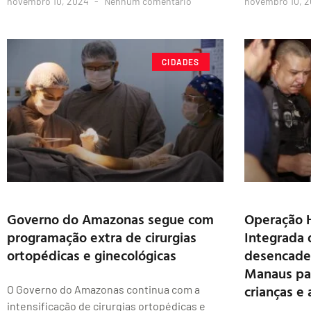
novembro 10, 2024
Nenhum comentário
novembro 10, 
CIDADES
Governo do Amazonas segue com
Operação H
programação extra de cirurgias
Integrada 
ortopédicas e ginecológicas
desencade
Manaus par
crianças e
O Governo do Amazonas continua com a
intensificação de cirurgias ortopédicas e