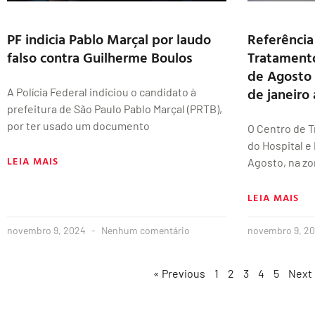
PF indicia Pablo Marçal por laudo
Referência
falso contra Guilherme Boulos
Tratament
de Agosto 
de janeiro
A Polícia Federal indiciou o candidato à
prefeitura de São Paulo Pablo Marçal (PRTB),
por ter usado um documento
O Centro de 
do Hospital e
LEIA MAIS
Agosto, na zo
LEIA MAIS
novembro 9, 2024
Nenhum comentário
novembro 9, 2
« Previous
1
2
3
4
5
Next