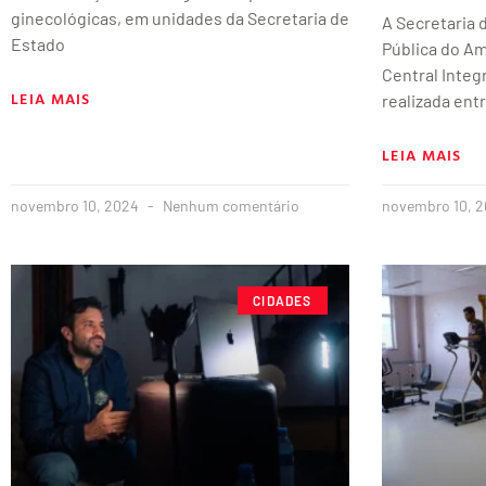
ginecológicas, em unidades da Secretaria de
A Secretaria
Estado
Pública do A
Central Integr
LEIA MAIS
realizada ent
LEIA MAIS
novembro 10, 2024
Nenhum comentário
novembro 10, 
CIDADES