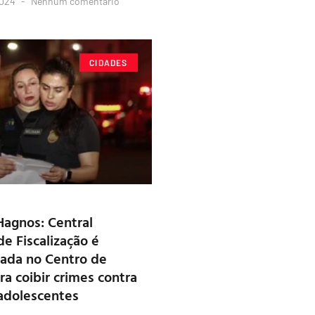
2024
Nenhum comentário
CIDADES
agnos: Central
de Fiscalização é
ada no Centro de
a coibir crimes contra
 adolescentes