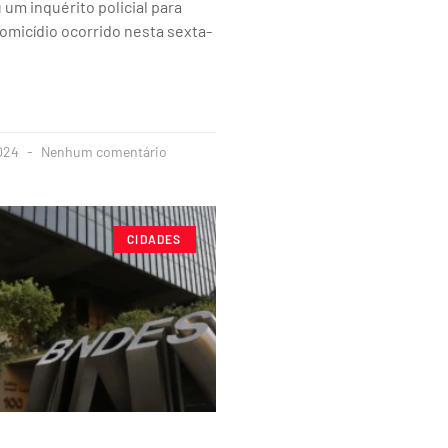
 um inquérito policial para
homicídio ocorrido nesta sexta-
2024
Nenhum comentário
CIDADES