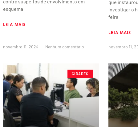
contra suspeitos de envolvimento em
que instaurou
esquema
investigar o 
feira
LEIA MAIS
LEIA MAIS
novembro 11, 2024
Nenhum comentário
novembro 11, 
CIDADES