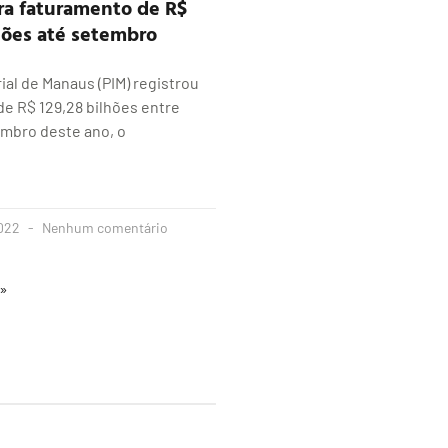
ra faturamento de R$
hões até setembro
rial de Manaus (PIM) registrou
e R$ 129,28 bilhões entre
embro deste ano, o
2022
Nenhum comentário
 »