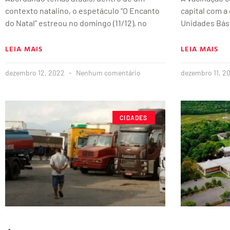
contexto natalino, o espetáculo “O Encanto
capital com a
do Natal” estreou no domingo (11/12), no
Unidades Bás
LEIA MAIS
LEIA MAIS
dezembro 12, 2022
Nenhum comentário
dezembro 11, 2
CIDADES