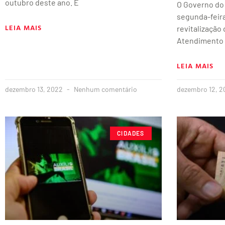
outubro deste ano. É
O Governo do
segunda-feira 
LEIA MAIS
revitalização
Atendimento
LEIA MAIS
dezembro 13, 2022
Nenhum comentário
dezembro 12, 
CIDADES