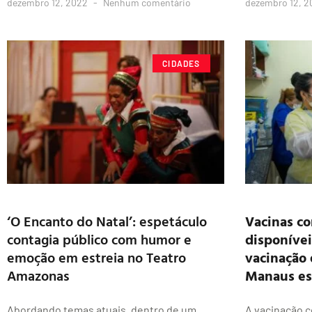
dezembro 12, 2022
Nenhum comentário
dezembro 12, 
CIDADES
‘O Encanto do Natal’: espetáculo
Vacinas co
contagia público com humor e
disponívei
emoção em estreia no Teatro
vacinação 
Amazonas
Manaus es
Abordando temas atuais, dentro de um
A vacinação c