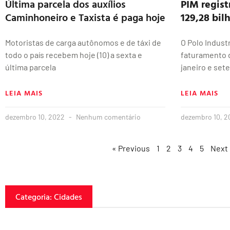
Última parcela dos auxílios
PIM regist
Caminhoneiro e Taxista é paga hoje
129,28 bil
Motoristas de carga autônomos e de táxi de
O Polo Indust
todo o país recebem hoje (10) a sexta e
faturamento d
última parcela
janeiro e set
LEIA MAIS
LEIA MAIS
dezembro 10, 2022
Nenhum comentário
dezembro 10, 
« Previous
1
2
3
4
5
Next
Categoria: Cidades