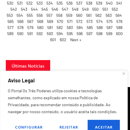
530
531
532
533
534
535
536
537
538
539
540
541
542
543
544
545
546
547
548
549
550
551
552
553
554
555
556
557
558
559
560
561
562
563
564
565
566
567
568
569
570
571
572
573
574
575
576
577
578
579
580
581
582
583
584
585
586
587
588
589
590
591
592
593
594
595
596
597
598
599
600
601
602
Next »
Últimas Notícias
Aviso Legal
O Portal Os Três Poderes utiliza cookies e tecnologias
semelhantes, como explicado em nossa Política de
Privacidade, para recomendar conteúdo e publicidade. Ao
navegar por nosso conteúdo, o usuário aceita tais condições.
©2026 Todos os Direitos Reservados.
CONFIGURAR
REJEITAR
ACEITAR