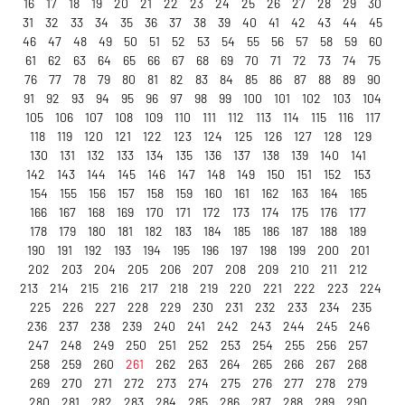
16
17
18
19
20
21
22
23
24
25
26
27
28
29
30
31
32
33
34
35
36
37
38
39
40
41
42
43
44
45
46
47
48
49
50
51
52
53
54
55
56
57
58
59
60
61
62
63
64
65
66
67
68
69
70
71
72
73
74
75
76
77
78
79
80
81
82
83
84
85
86
87
88
89
90
91
92
93
94
95
96
97
98
99
100
101
102
103
104
105
106
107
108
109
110
111
112
113
114
115
116
117
118
119
120
121
122
123
124
125
126
127
128
129
130
131
132
133
134
135
136
137
138
139
140
141
142
143
144
145
146
147
148
149
150
151
152
153
154
155
156
157
158
159
160
161
162
163
164
165
166
167
168
169
170
171
172
173
174
175
176
177
178
179
180
181
182
183
184
185
186
187
188
189
190
191
192
193
194
195
196
197
198
199
200
201
202
203
204
205
206
207
208
209
210
211
212
213
214
215
216
217
218
219
220
221
222
223
224
225
226
227
228
229
230
231
232
233
234
235
236
237
238
239
240
241
242
243
244
245
246
247
248
249
250
251
252
253
254
255
256
257
258
259
260
261
262
263
264
265
266
267
268
269
270
271
272
273
274
275
276
277
278
279
280
281
282
283
284
285
286
287
288
289
290