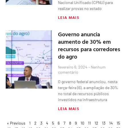
Nacional Unificado (CPNU) para
realizar provas no estado
LEIA MAIS
Governo anuncia
aumento de 30% em
recursos para corredores
do agro
fevereiro 6, 2024
Nenhum
comentário
O governo federal anunciou, nesta
terça-feira (6), a ampliação de 30%
no total de recursos públicos
investidos na infraestrutura
LEIA MAIS
« Previous
1
2
3
4
5
6
7
8
9
10
11
12
13
14
15