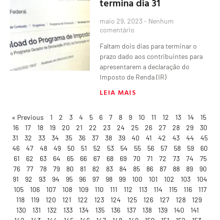
termina dia 31
maio 29, 2023
Nenhum
comentário
Faltam dois dias para terminar o
prazo dado aos contribuintes para
apresentarem a declaração do
Imposto de Renda (IR)
LEIA MAIS
« Previous
1
2
3
4
5
6
7
8
9
10
11
12
13
14
15
16
17
18
19
20
21
22
23
24
25
26
27
28
29
30
31
32
33
34
35
36
37
38
39
40
41
42
43
44
45
46
47
48
49
50
51
52
53
54
55
56
57
58
59
60
61
62
63
64
65
66
67
68
69
70
71
72
73
74
75
76
77
78
79
80
81
82
83
84
85
86
87
88
89
90
91
92
93
94
95
96
97
98
99
100
101
102
103
104
105
106
107
108
109
110
111
112
113
114
115
116
117
118
119
120
121
122
123
124
125
126
127
128
129
130
131
132
133
134
135
136
137
138
139
140
141