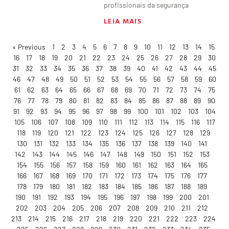
profissionais da segurança
LEIA MAIS
« Previous
1
2
3
4
5
6
7
8
9
10
11
12
13
14
15
16
17
18
19
20
21
22
23
24
25
26
27
28
29
30
31
32
33
34
35
36
37
38
39
40
41
42
43
44
45
46
47
48
49
50
51
52
53
54
55
56
57
58
59
60
61
62
63
64
65
66
67
68
69
70
71
72
73
74
75
76
77
78
79
80
81
82
83
84
85
86
87
88
89
90
91
92
93
94
95
96
97
98
99
100
101
102
103
104
105
106
107
108
109
110
111
112
113
114
115
116
117
118
119
120
121
122
123
124
125
126
127
128
129
130
131
132
133
134
135
136
137
138
139
140
141
142
143
144
145
146
147
148
149
150
151
152
153
154
155
156
157
158
159
160
161
162
163
164
165
166
167
168
169
170
171
172
173
174
175
176
177
178
179
180
181
182
183
184
185
186
187
188
189
190
191
192
193
194
195
196
197
198
199
200
201
202
203
204
205
206
207
208
209
210
211
212
213
214
215
216
217
218
219
220
221
222
223
224