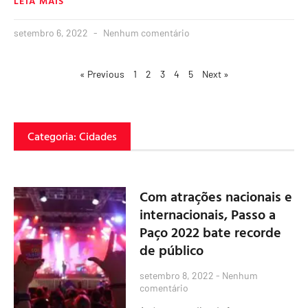
LEIA MAIS
setembro 6, 2022
Nenhum comentário
« Previous
1
2
3
4
5
Next »
Categoria: Cidades
Com atrações nacionais e
internacionais, Passo a
Paço 2022 bate recorde
de público
setembro 8, 2022
Nenhum
comentário