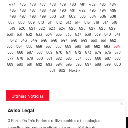
474
475
476
477
478
479
480
481
482
483
484
485
486
487
488
489
490
491
492
493
494
495
496
497
498
499
500
501
502
503
504
505
506
507
508
509
510
511
512
513
514
515
516
517
518
519
520
521
522
523
524
525
526
527
528
529
530
531
532
533
534
535
536
537
538
539
540
541
542
543
544
545
546
547
548
549
550
551
552
553
554
555
556
557
558
559
560
561
562
563
564
565
566
567
568
569
570
571
572
573
574
575
576
577
578
579
580
581
582
583
584
585
586
587
588
589
590
591
592
593
594
595
596
597
598
599
600
601
602
Next »
Últimas Notícias
Aviso Legal
O Portal Os Três Poderes utiliza cookies e tecnologias
semelhantes, como explicado em nossa Política de