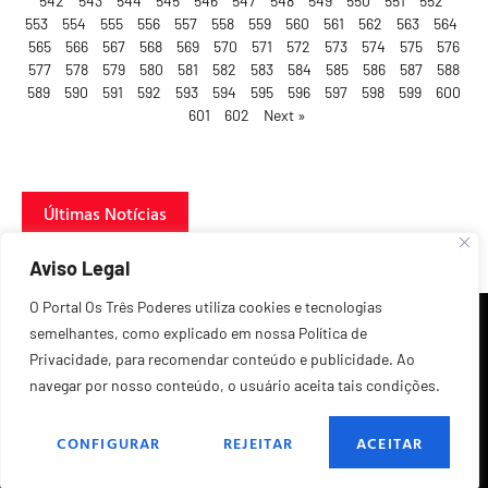
542
543
544
545
546
547
548
549
550
551
552
553
554
555
556
557
558
559
560
561
562
563
564
565
566
567
568
569
570
571
572
573
574
575
576
577
578
579
580
581
582
583
584
585
586
587
588
589
590
591
592
593
594
595
596
597
598
599
600
601
602
Next »
Últimas Notícias
Aviso Legal
O Portal Os Três Poderes utiliza cookies e tecnologias
semelhantes, como explicado em nossa Política de
Privacidade, para recomendar conteúdo e publicidade. Ao
navegar por nosso conteúdo, o usuário aceita tais condições.
©2026 Todos os Direitos Reservados.
CONFIGURAR
REJEITAR
ACEITAR
POLÍTICA DE PRIVACIDADE
FALE CONOSCO