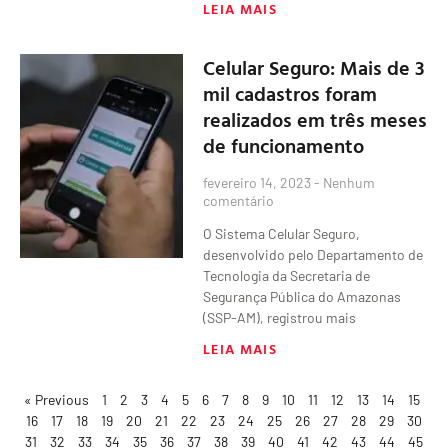
LEIA MAIS
Celular Seguro: Mais de 3
mil cadastros foram
realizados em três meses
de funcionamento
fevereiro 14, 2023
Nenhum
comentário
O Sistema Celular Seguro,
desenvolvido pelo Departamento de
Tecnologia da Secretaria de
Segurança Pública do Amazonas
(SSP-AM), registrou mais
LEIA MAIS
« Previous
1
2
3
4
5
6
7
8
9
10
11
12
13
14
15
16
17
18
19
20
21
22
23
24
25
26
27
28
29
30
31
32
33
34
35
36
37
38
39
40
41
42
43
44
45