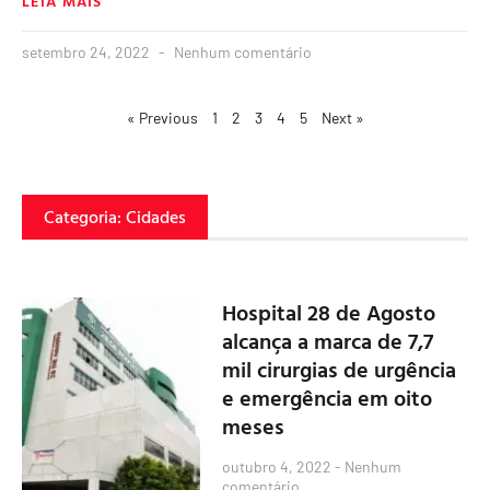
LEIA MAIS
setembro 24, 2022
Nenhum comentário
« Previous
1
2
3
4
5
Next »
Categoria: Cidades
Hospital 28 de Agosto
alcança a marca de 7,7
mil cirurgias de urgência
e emergência em oito
meses
outubro 4, 2022
Nenhum
comentário