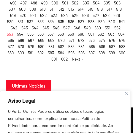
496
497
498
499
500
501
502
503
504
505
506
507
508
509
510
511
512
513
514
515
516
517
518
519
520
521
522
523
524
525
526
527
528
529
530
531
532
533
534
535
536
537
538
539
540
541
542
543
544
545
546
547
548
549
550
551
552
553
554
555
556
557
558
559
560
561
562
563
564
565
566
567
568
569
570
571
572
573
574
575
576
577
578
579
580
581
582
583
584
585
586
587
588
589
590
591
592
593
594
595
596
597
598
599
600
601
602
Next »
Últimas Notícias
Aviso Legal
O Portal Os Três Poderes utiliza cookies e tecnologias
semelhantes, como explicado em nossa Política de
Privacidade, para recomendar conteúdo e publicidade. Ao
navegar por nosso conteúdo, o usuário aceita tais condições.