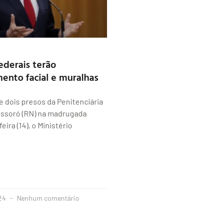
ederais terão
ento facial e muralhas
e dois presos da Penitenciária
ossoró (RN) na madrugada
eira (14), o Ministério
024
Nenhum comentário