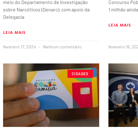
meio do Departamento de Investigação
Concurso Públ
sobre Narcóticos (Denarc), com apoio da
1 milhão aind
Delegacia
LEIA MAIS
LEIA MAIS
fevereiro 17, 2024
Nenhum comentário
fevereiro 16, 2
CIDADES