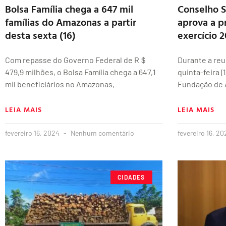
Bolsa Família chega a 647 mil
Conselho 
famílias do Amazonas a partir
aprova a p
desta sexta (16)
exercício 
Com repasse do Governo Federal de R＄
Durante a reu
479,9 milhões, o Bolsa Família chega a 647,1
quinta-feira 
mil beneficiários no Amazonas,
Fundação de 
LEIA MAIS
LEIA MAIS
fevereiro 16, 2024
Nenhum comentário
fevereiro 16, 2
CIDADES