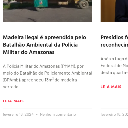
Madeira ilegal é apreendida pelo
Presídios f
Batalhão Ambiental da Polícia
reconhecim
Militar do Amazonas
Após a fuga d
Federal de M
A Polícia Militar do Amazonas (PMAM), por
desta quarta-f
meio do Batalhão de Policiamento Ambiental
(BPAmb), apreendeu 13m² de madeira
LEIA MAIS
serrada
LEIA MAIS
fevereiro 16, 2024
Nenhum comentário
fevereiro 16, 2