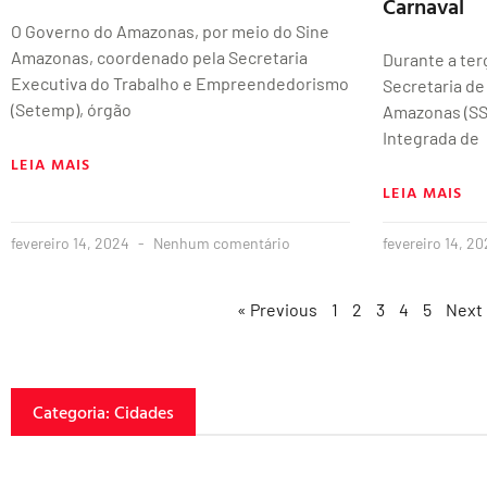
Carnaval
O Governo do Amazonas, por meio do Sine
Amazonas, coordenado pela Secretaria
Durante a terç
Executiva do Trabalho e Empreendedorismo
Secretaria de
(Setemp), órgão
Amazonas (SSP
Integrada de
LEIA MAIS
LEIA MAIS
fevereiro 14, 2024
Nenhum comentário
fevereiro 14, 2
« Previous
1
2
3
4
5
Next
Categoria: Cidades