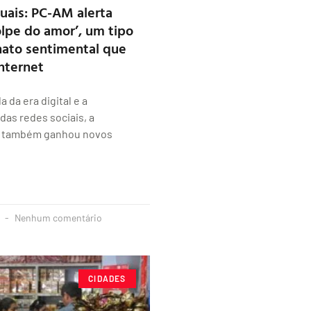
tuais: PC-AM alerta
olpe do amor’, um tipo
nato sentimental que
internet
 da era digital e a
das redes sociais, a
e também ganhou novos
3
Nenhum comentário
CIDADES