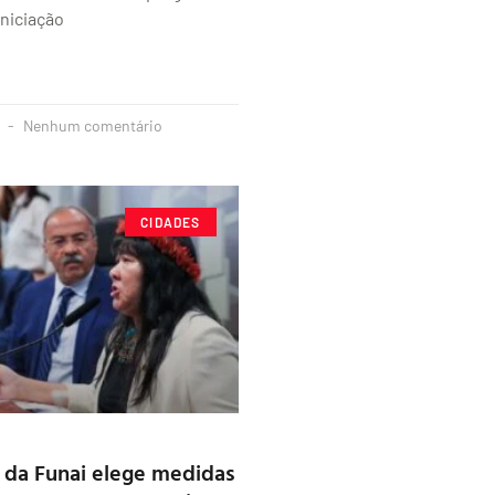
Iniciação
3
Nenhum comentário
CIDADES
 da Funai elege medidas