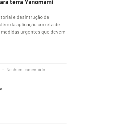
para terra Yanomami
itorial e desintrução de
além da aplicação correta de
o medidas urgentes que devem
3
Nenhum comentário
 »