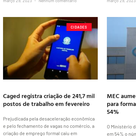
março 29, 2023
Nenhum comentário
março 29, 202
CIDADES
Caged registra criação de 241,7 mil
MEC aumen
postos de trabalho em fevereiro
para forma
54%
Prejudicada pela desaceleração econômica
e pelo fechamento de vagas no comércio, a
O Ministério 
criação de emprego formal caiu em
em 54% o núm