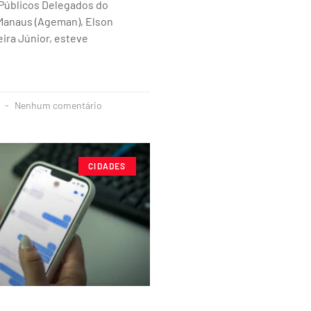
 Públicos Delegados do
 Manaus (Ageman), Elson
ira Júnior, esteve
3
Nenhum comentário
CIDADES