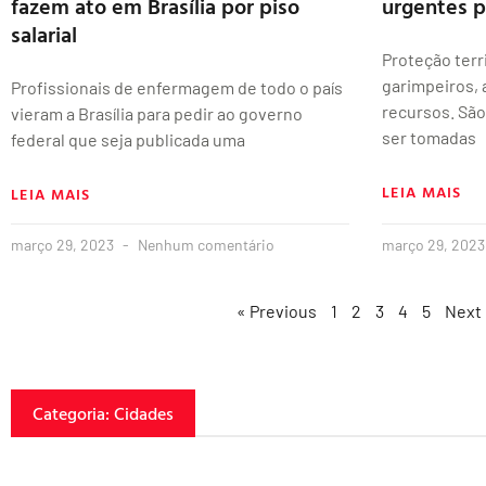
fazem ato em Brasília por piso
urgentes 
salarial
Proteção terr
garimpeiros, 
Profissionais de enfermagem de todo o país
recursos. Sã
vieram a Brasília para pedir ao governo
ser tomadas
federal que seja publicada uma
LEIA MAIS
LEIA MAIS
março 29, 2023
Nenhum comentário
março 29, 202
« Previous
1
2
3
4
5
Next
Categoria: Cidades