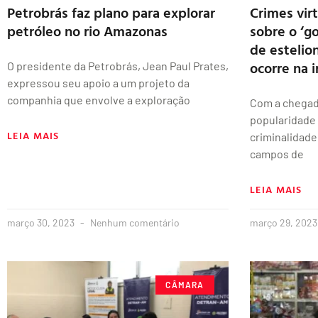
Petrobrás faz plano para explorar
Crimes vir
petróleo no rio Amazonas
sobre o ‘g
de estelio
ocorre na 
O presidente da Petrobrás, Jean Paul Prates,
expressou seu apoio a um projeto da
companhia que envolve a exploração
Com a chegada
popularidade 
LEIA MAIS
criminalidad
campos de
LEIA MAIS
março 30, 2023
Nenhum comentário
março 29, 202
CÂMARA