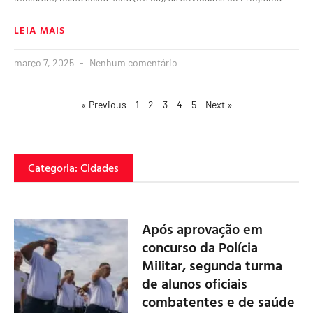
LEIA MAIS
março 7, 2025
Nenhum comentário
« Previous
1
2
3
4
5
Next »
Categoria: Cidades
Após aprovação em
concurso da Polícia
Militar, segunda turma
de alunos oficiais
combatentes e de saúde