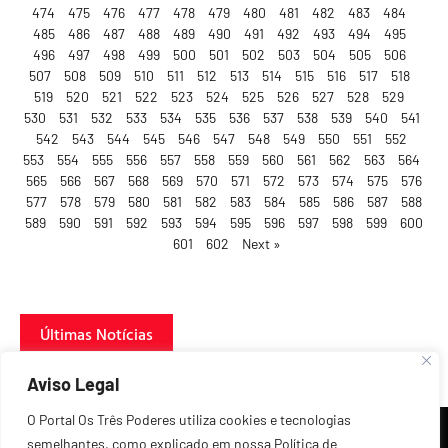
474
475
476
477
478
479
480
481
482
483
484
485
486
487
488
489
490
491
492
493
494
495
496
497
498
499
500
501
502
503
504
505
506
507
508
509
510
511
512
513
514
515
516
517
518
519
520
521
522
523
524
525
526
527
528
529
530
531
532
533
534
535
536
537
538
539
540
541
542
543
544
545
546
547
548
549
550
551
552
553
554
555
556
557
558
559
560
561
562
563
564
565
566
567
568
569
570
571
572
573
574
575
576
577
578
579
580
581
582
583
584
585
586
587
588
589
590
591
592
593
594
595
596
597
598
599
600
601
602
Next »
Últimas Notícias
Aviso Legal
O Portal Os Três Poderes utiliza cookies e tecnologias
semelhantes, como explicado em nossa Política de