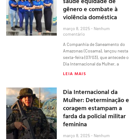
saúde equidade de
gênero e combate à
violência doméstica
março 8, 2025
Nenhum
comentário
A Companhia de Saneamento do
Amazonas (Cosama), lançou nesta
sexta-feira (07/03), que antecede o
Dia Internacional da Mulher, a
LEIA MAIS
Dia Internacional da
Mulher: Determinação e
coragem estampam a
farda da policial militar
feminina
março 8, 2025
Nenhum