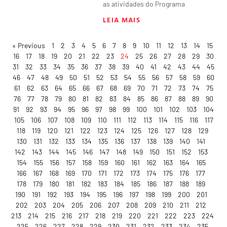
as atividades do Programa
LEIA MAIS
« Previous
1
2
3
4
5
6
7
8
9
10
11
12
13
14
15
16
17
18
19
20
21
22
23
24
25
26
27
28
29
30
31
32
33
34
35
36
37
38
39
40
41
42
43
44
45
46
47
48
49
50
51
52
53
54
55
56
57
58
59
60
61
62
63
64
65
66
67
68
69
70
71
72
73
74
75
76
77
78
79
80
81
82
83
84
85
86
87
88
89
90
91
92
93
94
95
96
97
98
99
100
101
102
103
104
105
106
107
108
109
110
111
112
113
114
115
116
117
118
119
120
121
122
123
124
125
126
127
128
129
130
131
132
133
134
135
136
137
138
139
140
141
142
143
144
145
146
147
148
149
150
151
152
153
154
155
156
157
158
159
160
161
162
163
164
165
166
167
168
169
170
171
172
173
174
175
176
177
178
179
180
181
182
183
184
185
186
187
188
189
190
191
192
193
194
195
196
197
198
199
200
201
202
203
204
205
206
207
208
209
210
211
212
213
214
215
216
217
218
219
220
221
222
223
224
225
226
227
228
229
230
231
232
233
234
235