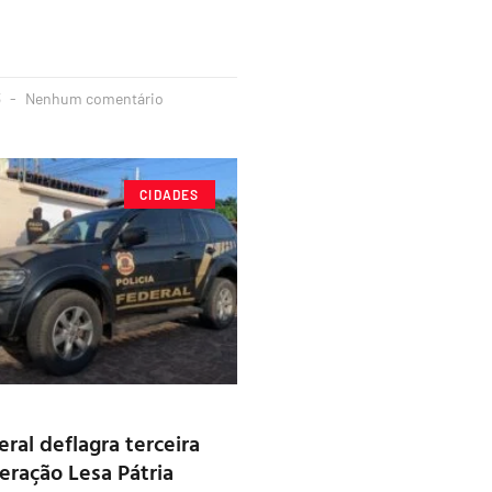
3
Nenhum comentário
CIDADES
eral deflagra terceira
eração Lesa Pátria