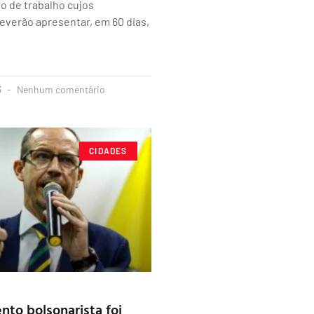
o de trabalho cujos
everão apresentar, em 60 dias,
3
Nenhum comentário
CIDADES
to bolsonarista foi