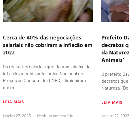
Cerca de 40% das negociações
Prefeito D
salariais não cobriram a inflação em
decretos q
2022
da Naturez
Animais’
Os reajustes salariais que ficaram abaixo da
inflação, medida pelo Índice Nacional de
O prefeito Da
Preços ao Consumidor (INPC), diminuíram
decretos que 
entre
Natureza” (De
LEIA MAIS
LEIA MAIS
janeiro 27, 2023
Nenhum comentário
janeiro 27, 202