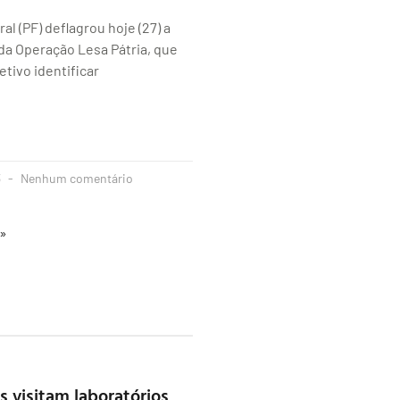
ral (PF) deflagrou hoje (27) a
 da Operação Lesa Pátria, que
tivo identificar
3
Nenhum comentário
 »
 visitam laboratórios