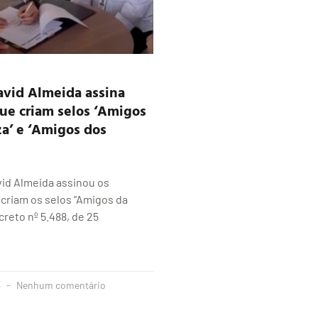
avid Almeida assina
ue criam selos ‘Amigos
a’ e ‘Amigos dos
vid Almeida assinou os
criam os selos “Amigos da
creto nº 5.488, de 25
3
Nenhum comentário