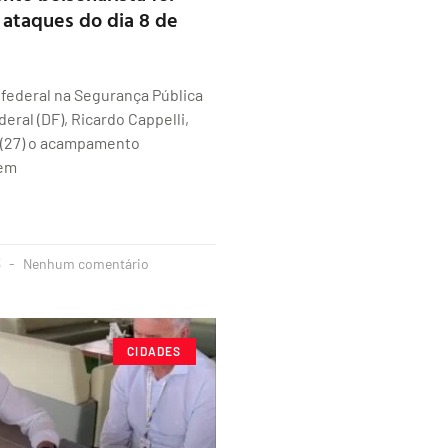
 ataques do dia 8 de
 federal na Segurança Pública
deral (DF), Ricardo Cappelli,
 (27) o acampamento
 em
3
Nenhum comentário
CIDADES