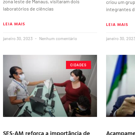
zona leste de Manaus, visitaram dois
criou um grup
laboratórios de ciências
integrantes d
LEIA MAIS
LEIA MAIS
janeiro 30, 2023
Nenhum comentário
janeiro 30, 202
CIDADES
SES-AM reforça a importância de
Acampamen