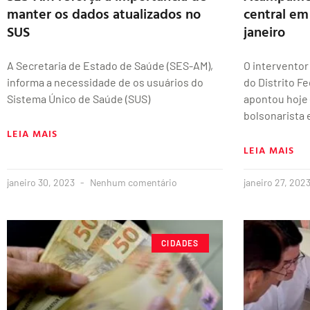
manter os dados atualizados no
central em
SUS
janeiro
A Secretaria de Estado de Saúde (SES-AM),
O interventor
informa a necessidade de os usuários do
do Distrito Fe
Sistema Único de Saúde (SUS)
apontou hoje
bolsonarista
LEIA MAIS
LEIA MAIS
janeiro 30, 2023
Nenhum comentário
janeiro 27, 202
CIDADES