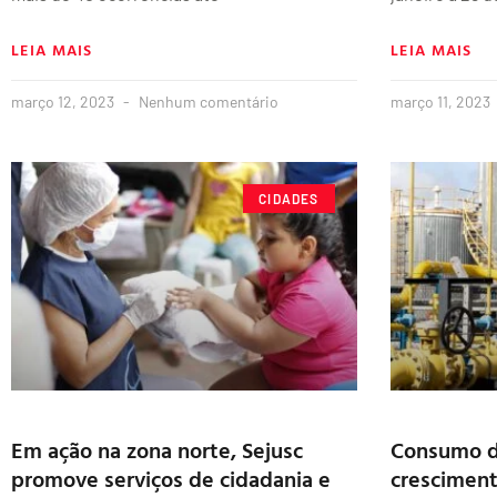
LEIA MAIS
LEIA MAIS
março 12, 2023
Nenhum comentário
março 11, 2023
CIDADES
Em ação na zona norte, Sejusc
Consumo de
promove serviços de cidadania e
cresciment