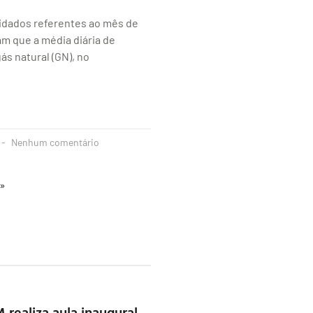
idados referentes ao mês de
cam que a média diária de
s natural (GN), no
Nenhum comentário
 »
realiza aula inaugural