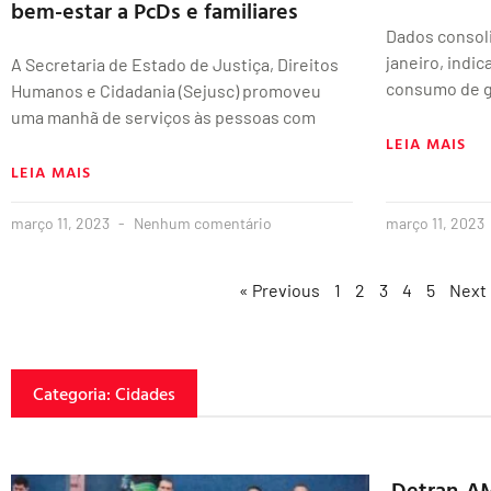
bem-estar a PcDs e familiares
Dados consol
janeiro, indi
A Secretaria de Estado de Justiça, Direitos
consumo de gá
Humanos e Cidadania (Sejusc) promoveu
uma manhã de serviços às pessoas com
LEIA MAIS
LEIA MAIS
março 11, 2023
Nenhum comentário
março 11, 2023
« Previous
1
2
3
4
5
Next
Categoria: Cidades
Detran-AM 