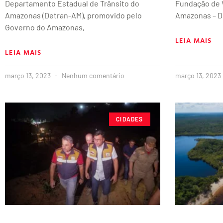
Departamento Estadual de Trânsito do
Fundação de 
Amazonas (Detran-AM), promovido pelo
Amazonas – D
Governo do Amazonas,
LEIA MAIS
LEIA MAIS
março 13, 2023
Nenhum comentário
março 13, 2023
CIDADES