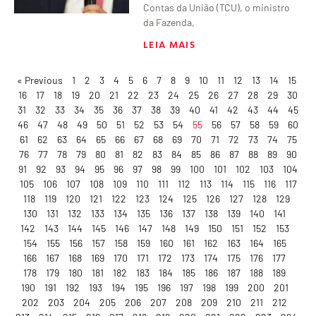
Contas da União (TCU), o ministro
da Fazenda,
LEIA MAIS
« Previous
1
2
3
4
5
6
7
8
9
10
11
12
13
14
15
16
17
18
19
20
21
22
23
24
25
26
27
28
29
30
31
32
33
34
35
36
37
38
39
40
41
42
43
44
45
46
47
48
49
50
51
52
53
54
55
56
57
58
59
60
61
62
63
64
65
66
67
68
69
70
71
72
73
74
75
76
77
78
79
80
81
82
83
84
85
86
87
88
89
90
91
92
93
94
95
96
97
98
99
100
101
102
103
104
105
106
107
108
109
110
111
112
113
114
115
116
117
118
119
120
121
122
123
124
125
126
127
128
129
130
131
132
133
134
135
136
137
138
139
140
141
142
143
144
145
146
147
148
149
150
151
152
153
154
155
156
157
158
159
160
161
162
163
164
165
166
167
168
169
170
171
172
173
174
175
176
177
178
179
180
181
182
183
184
185
186
187
188
189
190
191
192
193
194
195
196
197
198
199
200
201
202
203
204
205
206
207
208
209
210
211
212