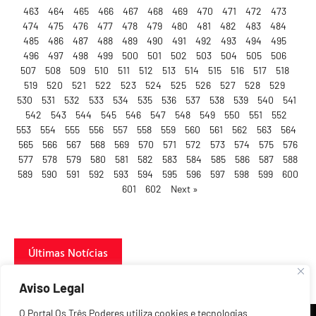
463
464
465
466
467
468
469
470
471
472
473
474
475
476
477
478
479
480
481
482
483
484
485
486
487
488
489
490
491
492
493
494
495
496
497
498
499
500
501
502
503
504
505
506
507
508
509
510
511
512
513
514
515
516
517
518
519
520
521
522
523
524
525
526
527
528
529
530
531
532
533
534
535
536
537
538
539
540
541
542
543
544
545
546
547
548
549
550
551
552
553
554
555
556
557
558
559
560
561
562
563
564
565
566
567
568
569
570
571
572
573
574
575
576
577
578
579
580
581
582
583
584
585
586
587
588
589
590
591
592
593
594
595
596
597
598
599
600
601
602
Next »
Últimas Notícias
Aviso Legal
O Portal Os Três Poderes utiliza cookies e tecnologias