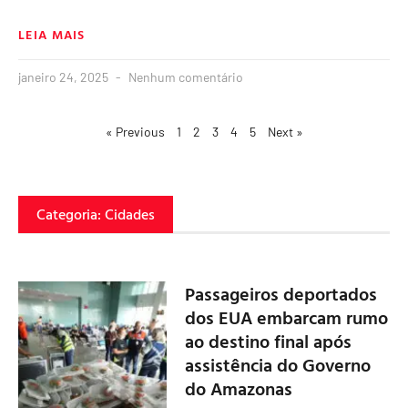
LEIA MAIS
janeiro 24, 2025
Nenhum comentário
« Previous
1
2
3
4
5
Next »
Categoria: Cidades
Passageiros deportados
dos EUA embarcam rumo
ao destino final após
assistência do Governo
do Amazonas