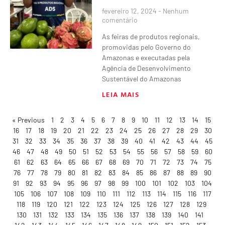
fevereiro 12, 2024
Nenhum
comentário
As feiras de produtos regionais,
promovidas pelo Governo do
Amazonas e executadas pela
Agência de Desenvolvimento
Sustentável do Amazonas
LEIA MAIS
« Previous
1
2
3
4
5
6
7
8
9
10
11
12
13
14
15
16
17
18
19
20
21
22
23
24
25
26
27
28
29
30
31
32
33
34
35
36
37
38
39
40
41
42
43
44
45
46
47
48
49
50
51
52
53
54
55
56
57
58
59
60
61
62
63
64
65
66
67
68
69
70
71
72
73
74
75
76
77
78
79
80
81
82
83
84
85
86
87
88
89
90
91
92
93
94
95
96
97
98
99
100
101
102
103
104
105
106
107
108
109
110
111
112
113
114
115
116
117
118
119
120
121
122
123
124
125
126
127
128
129
130
131
132
133
134
135
136
137
138
139
140
141