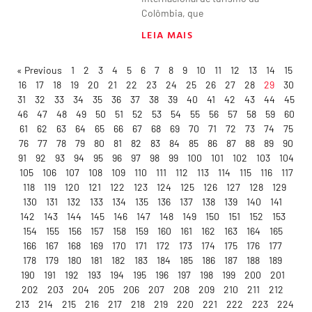
Colômbia, que
LEIA MAIS
« Previous
1
2
3
4
5
6
7
8
9
10
11
12
13
14
15
16
17
18
19
20
21
22
23
24
25
26
27
28
29
30
31
32
33
34
35
36
37
38
39
40
41
42
43
44
45
46
47
48
49
50
51
52
53
54
55
56
57
58
59
60
61
62
63
64
65
66
67
68
69
70
71
72
73
74
75
76
77
78
79
80
81
82
83
84
85
86
87
88
89
90
91
92
93
94
95
96
97
98
99
100
101
102
103
104
105
106
107
108
109
110
111
112
113
114
115
116
117
118
119
120
121
122
123
124
125
126
127
128
129
130
131
132
133
134
135
136
137
138
139
140
141
142
143
144
145
146
147
148
149
150
151
152
153
154
155
156
157
158
159
160
161
162
163
164
165
166
167
168
169
170
171
172
173
174
175
176
177
178
179
180
181
182
183
184
185
186
187
188
189
190
191
192
193
194
195
196
197
198
199
200
201
202
203
204
205
206
207
208
209
210
211
212
213
214
215
216
217
218
219
220
221
222
223
224