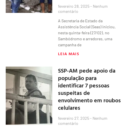
fevereiro 28, 2025
Nenhum
comentário
A Secretaria de Estado da
Assistência Social (Seas) iniciou,
nesta quinta-feira (27/02), no
Sambódromo e arredores, uma
campanha de
LEIA MAIS
SSP-AM pede apoio da
população para
identificar 7 pessoas
suspeitas de
envolvimento em roubos
celulares
fevereiro 27, 2025
Nenhum
comentário