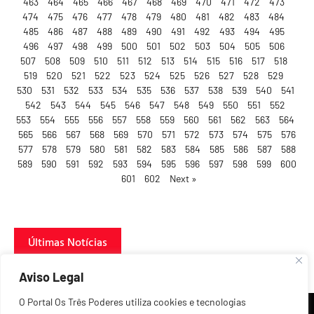
463
464
465
466
467
468
469
470
471
472
473
474
475
476
477
478
479
480
481
482
483
484
485
486
487
488
489
490
491
492
493
494
495
496
497
498
499
500
501
502
503
504
505
506
507
508
509
510
511
512
513
514
515
516
517
518
519
520
521
522
523
524
525
526
527
528
529
530
531
532
533
534
535
536
537
538
539
540
541
542
543
544
545
546
547
548
549
550
551
552
553
554
555
556
557
558
559
560
561
562
563
564
565
566
567
568
569
570
571
572
573
574
575
576
577
578
579
580
581
582
583
584
585
586
587
588
589
590
591
592
593
594
595
596
597
598
599
600
601
602
Next »
Últimas Notícias
Aviso Legal
O Portal Os Três Poderes utiliza cookies e tecnologias