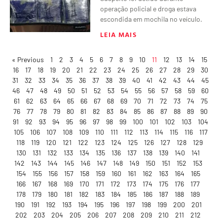
operação policial e droga estava
escondida em mochila no veículo.
LEIA MAIS
« Previous
1
2
3
4
5
6
7
8
9
10
11
12
13
14
15
16
17
18
19
20
21
22
23
24
25
26
27
28
29
30
31
32
33
34
35
36
37
38
39
40
41
42
43
44
45
46
47
48
49
50
51
52
53
54
55
56
57
58
59
60
61
62
63
64
65
66
67
68
69
70
71
72
73
74
75
76
77
78
79
80
81
82
83
84
85
86
87
88
89
90
91
92
93
94
95
96
97
98
99
100
101
102
103
104
105
106
107
108
109
110
111
112
113
114
115
116
117
118
119
120
121
122
123
124
125
126
127
128
129
130
131
132
133
134
135
136
137
138
139
140
141
142
143
144
145
146
147
148
149
150
151
152
153
154
155
156
157
158
159
160
161
162
163
164
165
166
167
168
169
170
171
172
173
174
175
176
177
178
179
180
181
182
183
184
185
186
187
188
189
190
191
192
193
194
195
196
197
198
199
200
201
202
203
204
205
206
207
208
209
210
211
212