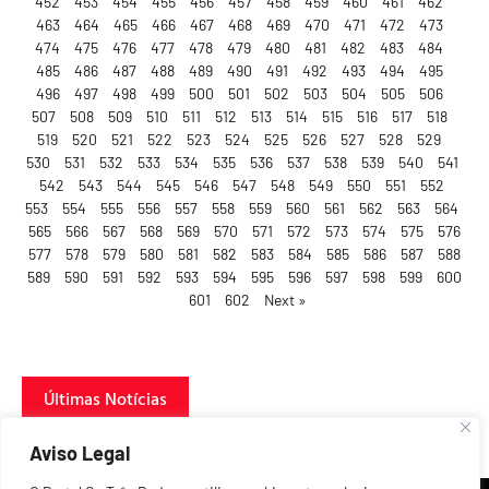
452
453
454
455
456
457
458
459
460
461
462
463
464
465
466
467
468
469
470
471
472
473
474
475
476
477
478
479
480
481
482
483
484
485
486
487
488
489
490
491
492
493
494
495
496
497
498
499
500
501
502
503
504
505
506
507
508
509
510
511
512
513
514
515
516
517
518
519
520
521
522
523
524
525
526
527
528
529
530
531
532
533
534
535
536
537
538
539
540
541
542
543
544
545
546
547
548
549
550
551
552
553
554
555
556
557
558
559
560
561
562
563
564
565
566
567
568
569
570
571
572
573
574
575
576
577
578
579
580
581
582
583
584
585
586
587
588
589
590
591
592
593
594
595
596
597
598
599
600
601
602
Next »
Últimas Notícias
Aviso Legal