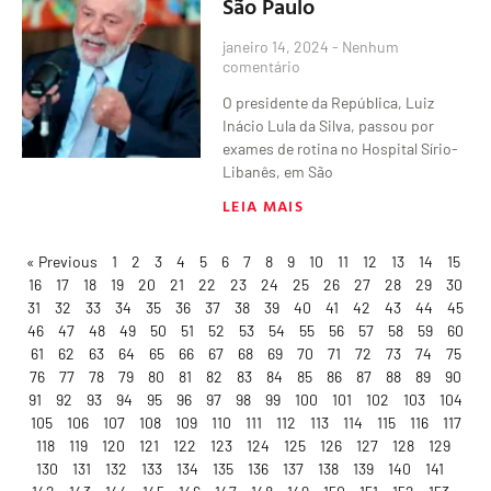
São Paulo
janeiro 14, 2024
Nenhum
comentário
O presidente da República, Luiz
Inácio Lula da Silva, passou por
exames de rotina no Hospital Sírio-
Libanês, em São
LEIA MAIS
« Previous
1
2
3
4
5
6
7
8
9
10
11
12
13
14
15
16
17
18
19
20
21
22
23
24
25
26
27
28
29
30
31
32
33
34
35
36
37
38
39
40
41
42
43
44
45
46
47
48
49
50
51
52
53
54
55
56
57
58
59
60
61
62
63
64
65
66
67
68
69
70
71
72
73
74
75
76
77
78
79
80
81
82
83
84
85
86
87
88
89
90
91
92
93
94
95
96
97
98
99
100
101
102
103
104
105
106
107
108
109
110
111
112
113
114
115
116
117
118
119
120
121
122
123
124
125
126
127
128
129
130
131
132
133
134
135
136
137
138
139
140
141