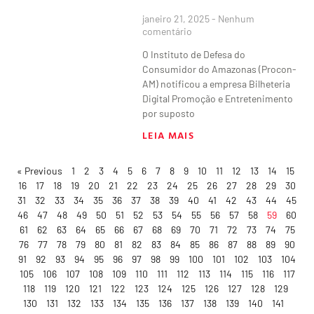
janeiro 21, 2025
Nenhum
comentário
O Instituto de Defesa do
Consumidor do Amazonas (Procon-
AM) notificou a empresa Bilheteria
Digital Promoção e Entretenimento
por suposto
LEIA MAIS
« Previous
1
2
3
4
5
6
7
8
9
10
11
12
13
14
15
16
17
18
19
20
21
22
23
24
25
26
27
28
29
30
31
32
33
34
35
36
37
38
39
40
41
42
43
44
45
46
47
48
49
50
51
52
53
54
55
56
57
58
59
60
61
62
63
64
65
66
67
68
69
70
71
72
73
74
75
76
77
78
79
80
81
82
83
84
85
86
87
88
89
90
91
92
93
94
95
96
97
98
99
100
101
102
103
104
105
106
107
108
109
110
111
112
113
114
115
116
117
118
119
120
121
122
123
124
125
126
127
128
129
130
131
132
133
134
135
136
137
138
139
140
141