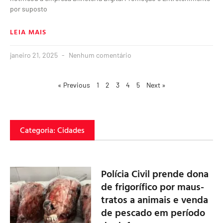
por suposto
LEIA MAIS
janeiro 21, 2025
Nenhum comentário
« Previous
1
2
3
4
5
Next »
Categoria: Cidades
Polícia Civil prende dona
de frigorífico por maus-
tratos a animais e venda
de pescado em período