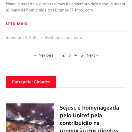
Manaus registrou, durante o mês de novembro deste ano, o menor
número de homicídios dos últimos 17 anos, com
LEIA MAIS
dezembro 4, 2024
Nenhum comentário
« Previous
1
2
3
4
5
Next »
Categoria: Cidades
Sejusc é homenageada
pelo Unicef pela
contribuição na
promoção dos direitos