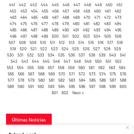
441
442
443
444
445
446
447
448
449
450
451
452
453
454
455
456
457
458
459
460
461
462
463
464
465
466
467
468
469
470
471
472
473
474
475
476
477
478
479
480
481
482
483
484
485
486
487
488
489
490
491
492
493
494
495
496
497
498
499
500
501
502
503
504
505
506
507
508
509
510
511
512
513
514
515
516
517
518
519
520
521
522
523
524
525
526
527
528
529
530
531
532
533
534
535
536
537
538
539
540
541
542
543
544
545
546
547
548
549
550
551
552
553
554
555
556
557
558
559
560
561
562
563
564
565
566
567
568
569
570
571
572
573
574
575
576
577
578
579
580
581
582
583
584
585
586
587
588
589
590
591
592
593
594
595
596
597
598
599
600
601
602
Next »
Últimas Notícias