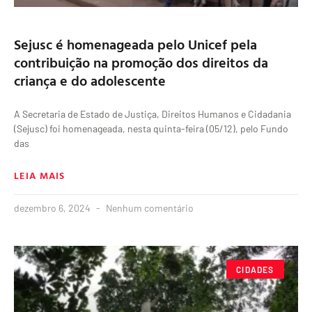
Sejusc é homenageada pelo Unicef pela
contribuição na promoção dos direitos da
criança e do adolescente
A Secretaria de Estado de Justiça, Direitos Humanos e Cidadania
(Sejusc) foi homenageada, nesta quinta-feira (05/12), pelo Fundo
das
LEIA MAIS
dezembro 6, 2024
Nenhum comentário
CIDADES