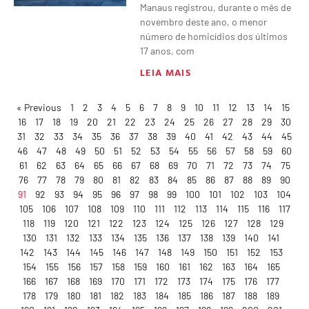
Manaus registrou, durante o mês de
novembro deste ano, o menor
número de homicídios dos últimos
17 anos, com
LEIA MAIS
« Previous
1
2
3
4
5
6
7
8
9
10
11
12
13
14
15
16
17
18
19
20
21
22
23
24
25
26
27
28
29
30
31
32
33
34
35
36
37
38
39
40
41
42
43
44
45
46
47
48
49
50
51
52
53
54
55
56
57
58
59
60
61
62
63
64
65
66
67
68
69
70
71
72
73
74
75
76
77
78
79
80
81
82
83
84
85
86
87
88
89
90
91
92
93
94
95
96
97
98
99
100
101
102
103
104
105
106
107
108
109
110
111
112
113
114
115
116
117
118
119
120
121
122
123
124
125
126
127
128
129
130
131
132
133
134
135
136
137
138
139
140
141
142
143
144
145
146
147
148
149
150
151
152
153
154
155
156
157
158
159
160
161
162
163
164
165
166
167
168
169
170
171
172
173
174
175
176
177
178
179
180
181
182
183
184
185
186
187
188
189