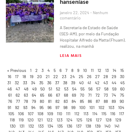
hanseníase
janeiro 22, 2024
Nenhum
comentário
A Secretaria de Estado de Saúde
(SES-AM), por meio da Fundação
Hospitalar Alfredo da Matta (Fhuam),
realizou, na manhã
LEIA MAIS
« Previous
1
2
3
4
5
6
7
8
9
10
11
12
13
14
15
16
17
18
19
20
21
22
23
24
25
26
27
28
29
30
31
32
33
34
35
36
37
38
39
40
41
42
43
44
45
46
47
48
49
50
51
52
53
54
55
56
57
58
59
60
61
62
63
64
65
66
67
68
69
70
71
72
73
74
75
76
77
78
79
80
81
82
83
84
85
86
87
88
89
90
91
92
93
94
95
96
97
98
99
100
101
102
103
104
105
106
107
108
109
110
111
112
113
114
115
116
117
118
119
120
121
122
123
124
125
126
127
128
129
130
131
132
133
134
135
136
137
138
139
140
141