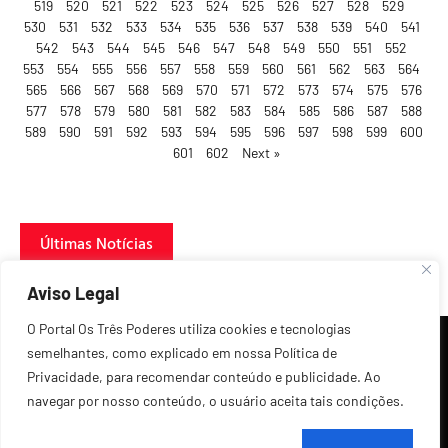
519
520
521
522
523
524
525
526
527
528
529
530
531
532
533
534
535
536
537
538
539
540
541
542
543
544
545
546
547
548
549
550
551
552
553
554
555
556
557
558
559
560
561
562
563
564
565
566
567
568
569
570
571
572
573
574
575
576
577
578
579
580
581
582
583
584
585
586
587
588
589
590
591
592
593
594
595
596
597
598
599
600
601
602
Next »
Últimas Notícias
Aviso Legal
O Portal Os Três Poderes utiliza cookies e tecnologias
semelhantes, como explicado em nossa Política de
Privacidade, para recomendar conteúdo e publicidade. Ao
navegar por nosso conteúdo, o usuário aceita tais condições.
©2026 Todos os Direitos Reservados.