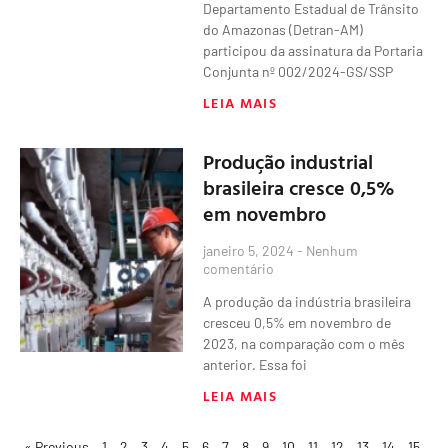
Departamento Estadual de Trânsito
do Amazonas (Detran-AM)
participou da assinatura da Portaria
Conjunta nº 002/2024-GS/SSP
LEIA MAIS
Produção industrial
brasileira cresce 0,5%
em novembro
janeiro 5, 2024
Nenhum
comentário
A produção da indústria brasileira
cresceu 0,5% em novembro de
2023, na comparação com o mês
anterior. Essa foi
LEIA MAIS
« Previous
1
2
3
4
5
6
7
8
9
10
11
12
13
14
15