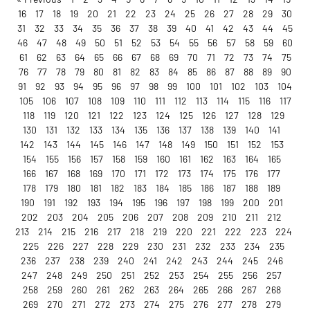
16
17
18
19
20
21
22
23
24
25
26
27
28
29
30
31
32
33
34
35
36
37
38
39
40
41
42
43
44
45
46
47
48
49
50
51
52
53
54
55
56
57
58
59
60
61
62
63
64
65
66
67
68
69
70
71
72
73
74
75
76
77
78
79
80
81
82
83
84
85
86
87
88
89
90
91
92
93
94
95
96
97
98
99
100
101
102
103
104
105
106
107
108
109
110
111
112
113
114
115
116
117
118
119
120
121
122
123
124
125
126
127
128
129
130
131
132
133
134
135
136
137
138
139
140
141
142
143
144
145
146
147
148
149
150
151
152
153
154
155
156
157
158
159
160
161
162
163
164
165
166
167
168
169
170
171
172
173
174
175
176
177
178
179
180
181
182
183
184
185
186
187
188
189
190
191
192
193
194
195
196
197
198
199
200
201
202
203
204
205
206
207
208
209
210
211
212
213
214
215
216
217
218
219
220
221
222
223
224
225
226
227
228
229
230
231
232
233
234
235
236
237
238
239
240
241
242
243
244
245
246
247
248
249
250
251
252
253
254
255
256
257
258
259
260
261
262
263
264
265
266
267
268
269
270
271
272
273
274
275
276
277
278
279