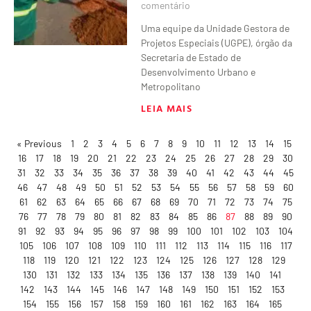
comentário
Uma equipe da Unidade Gestora de
Projetos Especiais (UGPE), órgão da
Secretaria de Estado de
Desenvolvimento Urbano e
Metropolitano
LEIA MAIS
« Previous
1
2
3
4
5
6
7
8
9
10
11
12
13
14
15
16
17
18
19
20
21
22
23
24
25
26
27
28
29
30
31
32
33
34
35
36
37
38
39
40
41
42
43
44
45
46
47
48
49
50
51
52
53
54
55
56
57
58
59
60
61
62
63
64
65
66
67
68
69
70
71
72
73
74
75
76
77
78
79
80
81
82
83
84
85
86
87
88
89
90
91
92
93
94
95
96
97
98
99
100
101
102
103
104
105
106
107
108
109
110
111
112
113
114
115
116
117
118
119
120
121
122
123
124
125
126
127
128
129
130
131
132
133
134
135
136
137
138
139
140
141
142
143
144
145
146
147
148
149
150
151
152
153
154
155
156
157
158
159
160
161
162
163
164
165