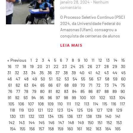
janeiro 28, 2024
Nenhum
comentário
O Processo Seletivo Contínuo (PSC)
2024, da Universidade Federal do
Amazonas (Ufam), consagrou a
conquista de centenas de alunos
LEIA MAIS
« Previous
1
2
3
4
5
6
7
8
9
10
11
12
13
14
15
16
17
18
19
20
21
22
23
24
25
26
27
28
29
30
31
32
33
34
35
36
37
38
39
40
41
42
43
44
45
46
47
48
49
50
51
52
53
54
55
56
57
58
59
60
61
62
63
64
65
66
67
68
69
70
71
72
73
74
75
76
77
78
79
80
81
82
83
84
85
86
87
88
89
90
91
92
93
94
95
96
97
98
99
100
101
102
103
104
105
106
107
108
109
110
111
112
113
114
115
116
117
118
119
120
121
122
123
124
125
126
127
128
129
130
131
132
133
134
135
136
137
138
139
140
141
142
143
144
145
146
147
148
149
150
151
152
153
154
155
156
157
158
159
160
161
162
163
164
165