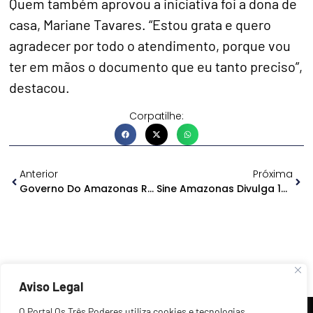
Quem também aprovou a iniciativa foi a dona de
casa, Mariane Tavares. “Estou grata e quero
agradecer por todo o atendimento, porque vou
ter em mãos o documento que eu tanto preciso”,
destacou.
Corpatilhe:
Anterior
Próxima
Governo Do Amazonas Reforça Chamada Para Atualização Cadastral De Famílias Do Monte Horebe, Que Estão Em Auxílio-Aluguel
Sine Amazonas Divulga 189 Vagas De Emprego Para Esta Terça-Feira
Aviso Legal
O Portal Os Três Poderes utiliza cookies e tecnologias