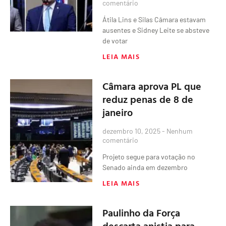
comentário
Átila Lins e Silas Câmara estavam
ausentes e Sidney Leite se absteve
de votar
LEIA MAIS
Câmara aprova PL que
reduz penas de 8 de
janeiro
dezembro 10, 2025
Nenhum
comentário
Projeto segue para votação no
Senado ainda em dezembro
LEIA MAIS
Paulinho da Força
descarta anistia para