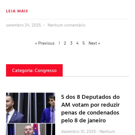
LEIA MAIS
setembro 24, 2025
Nenhum comentário
« Previous
1
2
3
4
5
Next »
Categoria: Congresso
5 dos 8 Deputados do
AM votam por reduzir
penas de condenados
pelo 8 de janeiro
dezembro 10, 2025
Nenhum