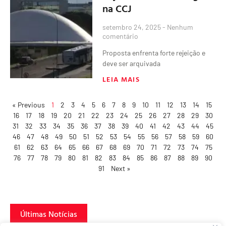
na CCJ
setembro 24, 2025
Nenhum
comentário
Proposta enfrenta forte rejeição e
deve ser arquivada
LEIA MAIS
« Previous
1
2
3
4
5
6
7
8
9
10
11
12
13
14
15
16
17
18
19
20
21
22
23
24
25
26
27
28
29
30
31
32
33
34
35
36
37
38
39
40
41
42
43
44
45
46
47
48
49
50
51
52
53
54
55
56
57
58
59
60
61
62
63
64
65
66
67
68
69
70
71
72
73
74
75
76
77
78
79
80
81
82
83
84
85
86
87
88
89
90
91
Next »
Últimas Notícias