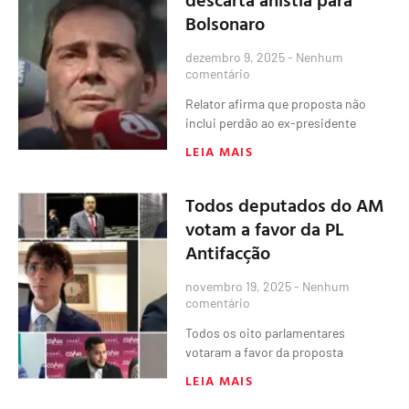
Bolsonaro
dezembro 9, 2025
Nenhum
comentário
Relator afirma que proposta não
inclui perdão ao ex-presidente
LEIA MAIS
Todos deputados do AM
votam a favor da PL
Antifacção
novembro 19, 2025
Nenhum
comentário
Todos os oito parlamentares
votaram a favor da proposta
LEIA MAIS