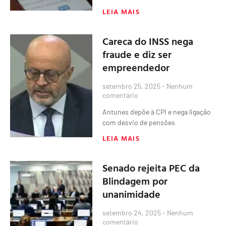
LEIA MAIS
Careca do INSS nega
fraude e diz ser
empreendedor
setembro 25, 2025
Nenhum
comentário
Antunes depõe à CPI e nega ligação
com desvio de pensões
LEIA MAIS
Senado rejeita PEC da
Blindagem por
unanimidade
setembro 24, 2025
Nenhum
comentário