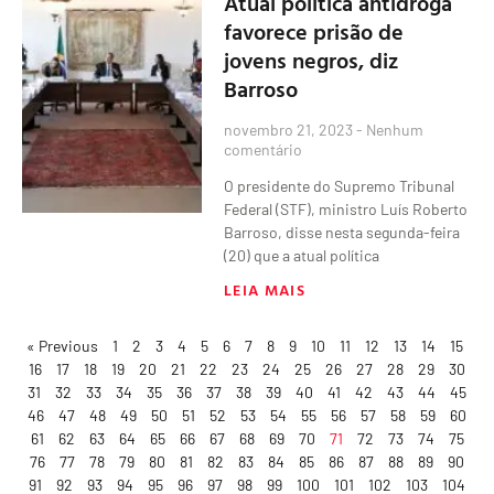
Atual política antidroga
favorece prisão de
jovens negros, diz
Barroso
novembro 21, 2023
Nenhum
comentário
O presidente do Supremo Tribunal
Federal (STF), ministro Luís Roberto
Barroso, disse nesta segunda-feira
(20) que a atual política
LEIA MAIS
« Previous
1
2
3
4
5
6
7
8
9
10
11
12
13
14
15
16
17
18
19
20
21
22
23
24
25
26
27
28
29
30
31
32
33
34
35
36
37
38
39
40
41
42
43
44
45
46
47
48
49
50
51
52
53
54
55
56
57
58
59
60
61
62
63
64
65
66
67
68
69
70
71
72
73
74
75
76
77
78
79
80
81
82
83
84
85
86
87
88
89
90
91
92
93
94
95
96
97
98
99
100
101
102
103
104