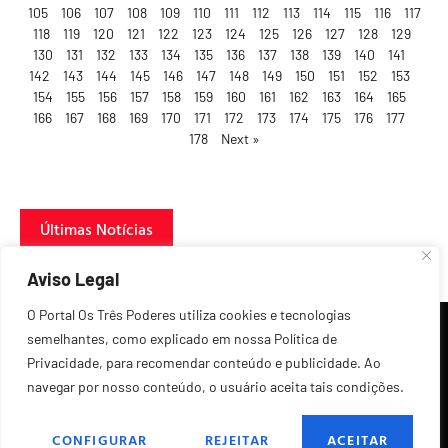
105
106
107
108
109
110
111
112
113
114
115
116
117
118
119
120
121
122
123
124
125
126
127
128
129
130
131
132
133
134
135
136
137
138
139
140
141
142
143
144
145
146
147
148
149
150
151
152
153
154
155
156
157
158
159
160
161
162
163
164
165
166
167
168
169
170
171
172
173
174
175
176
177
178
Next »
Últimas Notícias
Aviso Legal
O Portal Os Três Poderes utiliza cookies e tecnologias
semelhantes, como explicado em nossa Política de
Privacidade, para recomendar conteúdo e publicidade. Ao
navegar por nosso conteúdo, o usuário aceita tais condições.
©2026 Todos os Direitos Reservados.
CONFIGURAR
REJEITAR
ACEITAR