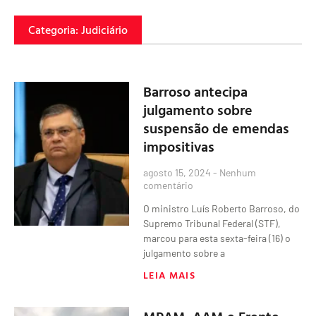
Categoria: Judiciário
Barroso antecipa
julgamento sobre
suspensão de emendas
impositivas
agosto 15, 2024
Nenhum
comentário
O ministro Luís Roberto Barroso, do
Supremo Tribunal Federal (STF),
marcou para esta sexta-feira (16) o
julgamento sobre a
LEIA MAIS
MPAM, AAM e Frente