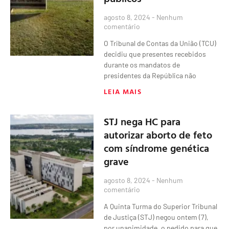
agosto 8, 2024
Nenhum
comentário
O Tribunal de Contas da União (TCU)
decidiu que presentes recebidos
durante os mandatos de
presidentes da República não
LEIA MAIS
STJ nega HC para
autorizar aborto de feto
com síndrome genética
grave
agosto 8, 2024
Nenhum
comentário
A Quinta Turma do Superior Tribunal
de Justiça (STJ) negou ontem (7),
por unanimidade, o pedido para que