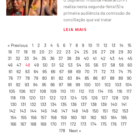
realiza nesta segunda-feira (5) a
primeira audiência da comissão de
conciliação que vai tratar
LEIA MAIS
« Previous
1
2
3
4
5
6
7
8
9
10
11
12
13
14
15
16
17
18
19
20
21
22
23
24
25
26
27
28
29
30
31
32
33
34
35
36
37
38
39
40
41
42
43
44
45
46
47
48
49
50
51
52
53
54
55
56
57
58
59
60
61
62
63
64
65
66
67
68
69
70
71
72
73
74
75
76
77
78
79
80
81
82
83
84
85
86
87
88
89
90
91
92
93
94
95
96
97
98
99
100
101
102
103
104
105
106
107
108
109
110
111
112
113
114
115
116
117
118
119
120
121
122
123
124
125
126
127
128
129
130
131
132
133
134
135
136
137
138
139
140
141
142
143
144
145
146
147
148
149
150
151
152
153
154
155
156
157
158
159
160
161
162
163
164
165
166
167
168
169
170
171
172
173
174
175
176
177
178
Next »