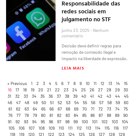
Responsabilidade das
redes sociais em
julgamento no STF
junho 23, 2025
Nenhum
comentário
Decisão deve definir regras para
remoção de conteúdo ilegal e
impacto na liberdade de expressão.
LEIA MAIS
« Previous
1
2
3
4
5
6
7
8
9
10
11
12
13
14
15
16
17
18
19
20
21
22
23
24
25
26
27
28
29
30
31
32
33
34
35
36
37
38
39
40
41
42
43
44
45
46
47
48
49
50
51
52
53
54
55
56
57
58
59
60
61
62
63
64
65
66
67
68
69
70
71
72
73
74
75
76
77
78
79
80
81
82
83
84
85
86
87
88
89
90
91
92
93
94
95
96
97
98
99
100
101
102
103
104
105
106
107
108
109
110
111
112
113
114
115
116
117
118
119
120
121
122
123
124
125
126
127
128
129