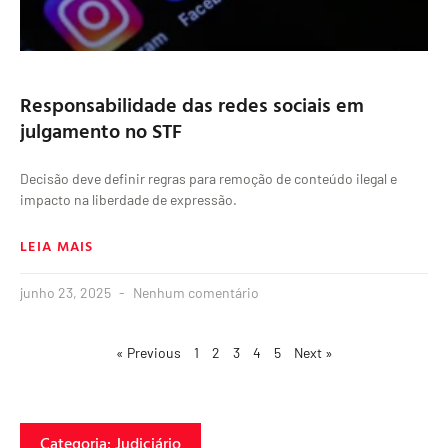
Responsabilidade das redes sociais em
julgamento no STF
Decisão deve definir regras para remoção de conteúdo ilegal e
impacto na liberdade de expressão.
LEIA MAIS
junho 23, 2025
Nenhum comentário
« Previous
1
2
3
4
5
Next »
Categoria: Judiciário