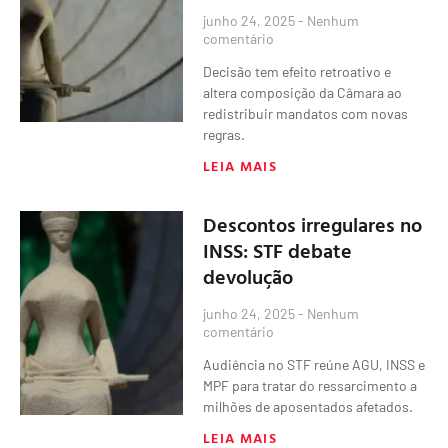
junho 24, 2025
Nenhum
comentário
Decisão tem efeito retroativo e
altera composição da Câmara ao
redistribuir mandatos com novas
regras.
LEIA MAIS
Descontos irregulares no
INSS: STF debate
devolução
junho 24, 2025
Nenhum
comentário
Audiência no STF reúne AGU, INSS e
MPF para tratar do ressarcimento a
milhões de aposentados afetados.
LEIA MAIS