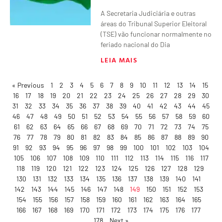
A Secretaria Judiciária e outras
áreas do Tribunal Superior Eleitoral
(TSE) vão funcionar normalmente no
feriado nacional do Dia
LEIA MAIS
« Previous
1
2
3
4
5
6
7
8
9
10
11
12
13
14
15
16
17
18
19
20
21
22
23
24
25
26
27
28
29
30
31
32
33
34
35
36
37
38
39
40
41
42
43
44
45
46
47
48
49
50
51
52
53
54
55
56
57
58
59
60
61
62
63
64
65
66
67
68
69
70
71
72
73
74
75
76
77
78
79
80
81
82
83
84
85
86
87
88
89
90
91
92
93
94
95
96
97
98
99
100
101
102
103
104
105
106
107
108
109
110
111
112
113
114
115
116
117
118
119
120
121
122
123
124
125
126
127
128
129
130
131
132
133
134
135
136
137
138
139
140
141
142
143
144
145
146
147
148
149
150
151
152
153
154
155
156
157
158
159
160
161
162
163
164
165
166
167
168
169
170
171
172
173
174
175
176
177
178
Next »